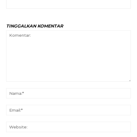
TINGGALKAN KOMENTAR
Komentar:
Na
Ema
Web