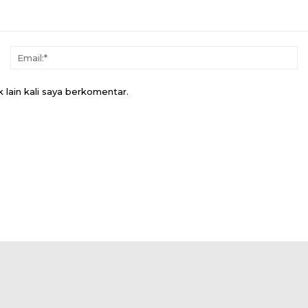
Nama:*
Em
 lain kali saya berkomentar.