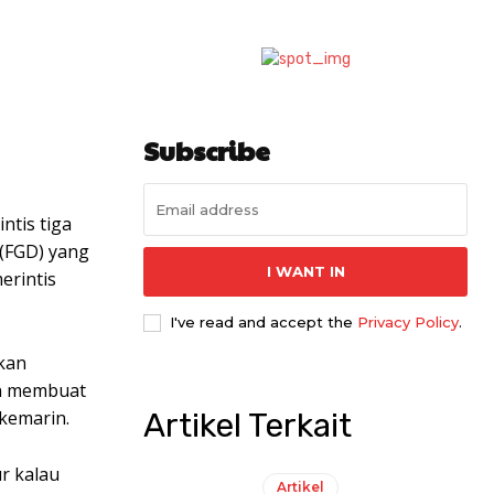
Subscribe
tis tiga
 (FGD) yang
I WANT IN
erintis
I've read and accept the
Privacy Policy
.
ikan
in membuat
 kemarin.
Artikel Terkait
ur kalau
Artikel