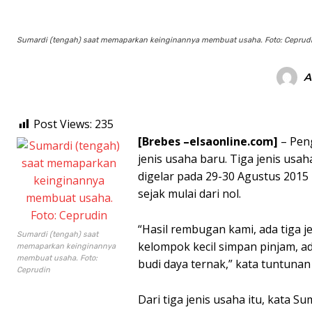
Sumardi (tengah) saat memaparkan keinginannya membuat usaha. Foto: Ceprud
A
Post Views:
235
[Brebes –elsaonline.com]
– Pen
jenis usaha baru. Tiga jenis usa
digelar pada 29-30 Agustus 201
sejak mulai dari nol.
“Hasil rembugan kami, ada tiga 
Sumardi (tengah) saat
kelompok kecil simpan pinjam, a
memaparkan keinginannya
membuat usaha. Foto:
budi daya ternak,” kata tuntuna
Ceprudin
Dari tiga jenis usaha itu, kata 