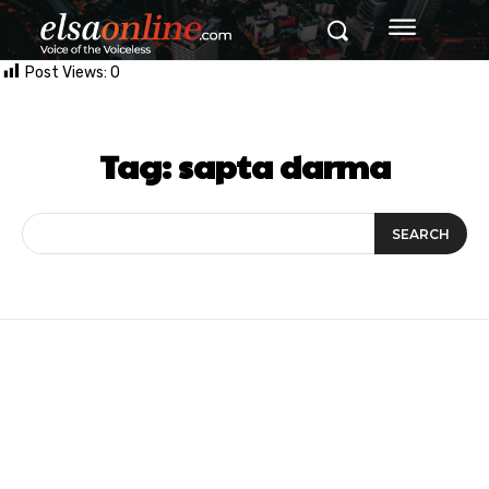
Post Views:
0
Tag:
sapta darma
SEARCH