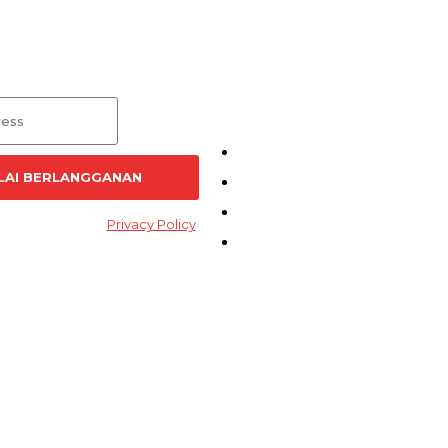
nan Artikel
Menu
Kirim Tulisan
LAI BERLANGGANAN
Kontak
Pedoman Siber
d and accept the
Privacy Policy
.
Redaksi