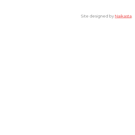
© 2022 All Rights Reserved. elsaonline.com by YPK ELSA.
Site designed by
Naikasta
.