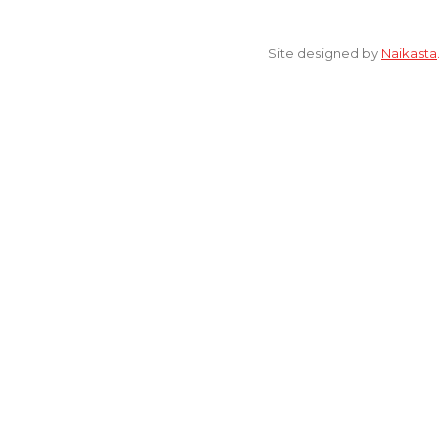
© 2022 All Rights Reserved. elsaonline.com by YPK ELSA.
Site designed by
Naikasta
.