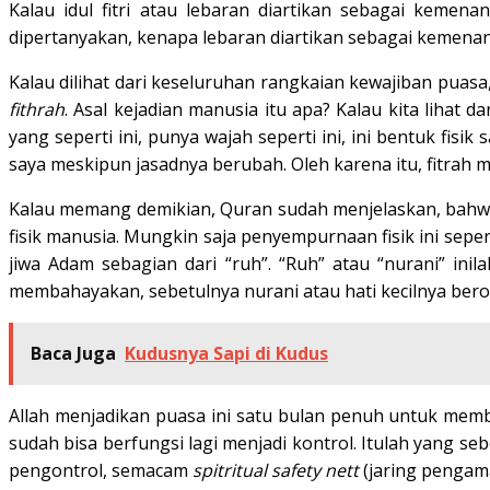
Kalau idul fitri atau lebaran diartikan sebagai kemen
dipertanyakan, kenapa lebaran diartikan sebagai kemenan
Kalau dilihat dari keseluruhan rangkaian kewajiban puasa
fithrah
. Asal kejadian manusia itu apa? Kalau kita lihat
yang seperti ini, punya wajah seperti ini, ini bentuk fis
saya meskipun jasadnya berubah. Oleh karena itu, fitrah 
Kalau memang demikian, Quran sudah menjelaskan, bahwa 
fisik manusia. Mungkin saja penyempurnaan fisik ini sepe
jiwa Adam sebagian dari “ruh”. “Ruh” atau “nurani” ini
membahayakan, sebetulnya nurani atau hati kecilnya beront
Baca Juga
Kudusnya Sapi di Kudus
Allah menjadikan puasa ini satu bulan penuh untuk member
sudah bisa berfungsi lagi menjadi kontrol. Itulah yang se
pengontrol, semacam
spitritual safety nett
(jaring pengama