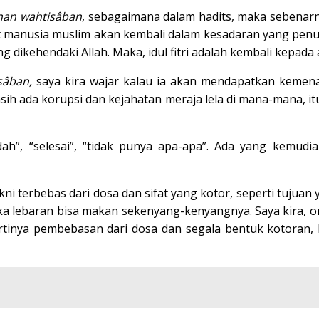
an wahtisâban
, sebagaimana dalam hadits, maka sebenar
 manusia muslim akan kembali dalam kesadaran yang penuh 
g dikehendaki Allah. Maka, idul fitri adalah kembali kepad
sâban,
saya kira wajar kalau ia akan mendapatkan kemena
 masih ada korupsi dan kejahatan meraja lela di mana-mana,
dah”, “selesai”, “tidak punya apa-apa”. Ada yang kemud
akni terbebas dari dosa dan sifat yang kotor, seperti tuju
ka lebaran bisa makan sekenyang-kenyangnya. Saya kira, 
rtinya pembebasan dari dosa dan segala bentuk kotoran, 