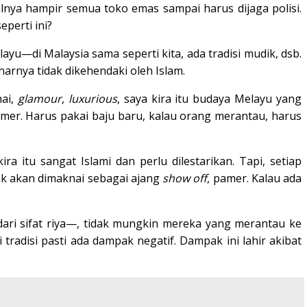
lnya hampir semua toko emas sampai harus dijaga polisi.
eperti ini?
yu—di Malaysia sama seperti kita, ada tradisi mudik, dsb.
narnya tidak dikehendaki oleh Islam.
mai,
glamour
,
luxurious
, saya kira itu budaya Melayu yang
amer. Harus pakai baju baru, kalau orang merantau, harus
kira itu sangat Islami dan perlu dilestarikan. Tapi, setiap
dak akan dimaknai sebagai ajang
show off
, pamer. Kalau ada
 dari sifat riya—, tidak mungkin mereka yang merantau ke
radisi pasti ada dampak negatif. Dampak ini lahir akibat