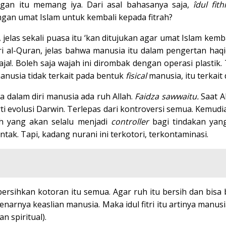
angan itu memang iya. Dari asal bahasanya saja,
îdul fith
gan umat Islam untuk kembali kepada fitrah?
, jelas sekali puasa itu ‘kan ditujukan agar umat Islam kem
 dari al-Quran, jelas bahwa manusia itu dalam pengertan ha
ik saja!. Boleh saja wajah ini dirombak dengan operasi plast
manusia tidak terkait pada bentuk
fisical
manusia, itu terkait
dalam diri manusia ada ruh Allah.
Faidza sawwaitu.
Saat 
rti evolusi Darwin. Terlepas dari kontroversi semua. Kemud
lah yang akan selalu menjadi
controller
bagi tindakan yang
ak. Tapi, kadang nurani ini terkotori, terkontaminasi.
sihkan kotoran itu semua. Agar ruh itu bersih dan bisa be
benarnya keaslian manusia. Maka idul fitri itu artinya manus
n spiritual).