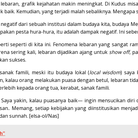
lebaran, grafik kejahatan makin meningkat. Di Kudus misa
dak baik. Kemudian, yang terjadi malah sebaliknya. Mengapa s
egatif dari sebuah institusi dalam budaya kita, budaya Mela
upakan pesta hura-hura, itu adalah dampak negatif. Ini sebe
seperti seperti di kita ini. Fenomena lebaran yang sangat ra
ena sering kali, lebaran dijadikan ajang untuk
show off
, p
kan sukses.
anak famili, meski itu budaya lokal (
local wisdom
) saya 
kin, kalau orang melakukan puasa dengan betul, lebaran ti
erlebih kepada orang tua, kerabat, sanak famili.
u. Saya yakin, kalau puasanya baik— ingin mensucikan diri
.. Memang, setiap kebijakan yang diinstitusikan menjadi t
dan sunnah. [elsa-ol/Nas]
ah"