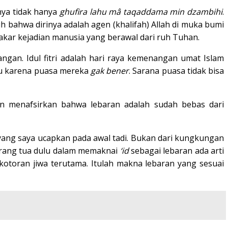
nya tidak hanya
ghufira lahu mâ taqaddama min dzambihi
.
bahwa dirinya adalah agen (khalifah) Allah di muka bumi
a akar kejadian manusia yang berawal dari ruh Tuhan.
ngan. Idul fitri adalah hari raya kemenangan umat Islam
 itu karena puasa mereka
gak bener
. Sarana puasa tidak bisa
ian menafsirkan bahwa lebaran adalah sudah bebas dari
an yang saya ucapkan pada awal tadi. Bukan dari kungkungan
orang tua dulu dalam memaknai
‘id
sebagai lebaran ada arti
kotoran jiwa terutama. Itulah makna lebaran yang sesuai