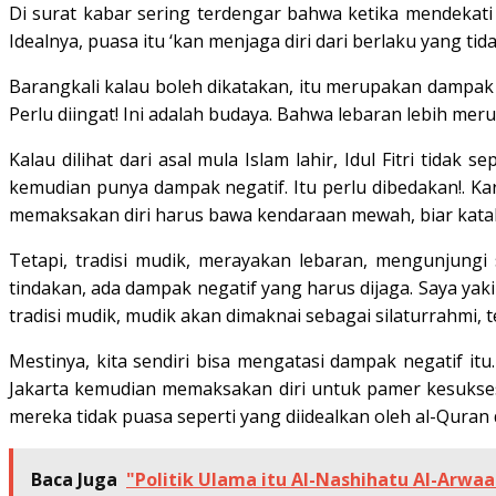
Di surat kabar sering terdengar bahwa ketika mendekati 
Idealnya, puasa itu ‘kan menjaga diri dari berlaku yang ti
Barangkali kalau boleh dikatakan, itu merupakan dampak n
Perlu diingat! Ini adalah budaya. Bahwa lebaran lebih mer
Kalau dilihat dari asal mula Islam lahir, Idul Fitri tidak 
kemudian punya dampak negatif. Itu perlu dibedakan!. Kar
memaksakan diri harus bawa kendaraan mewah, biar kata
Tetapi, tradisi mudik, merayakan lebaran, mengunjungi s
tindakan, ada dampak negatif yang harus dijaga. Saya ya
tradisi mudik, mudik akan dimaknai sebagai silaturrahmi, t
Mestinya, kita sendiri bisa mengatasi dampak negatif it
Jakarta kemudian memaksakan diri untuk pamer kesuksesan
mereka tidak puasa seperti yang diidealkan oleh al-Quran 
Baca Juga
"Politik Ulama itu Al-Nashihatu Al-Arwa