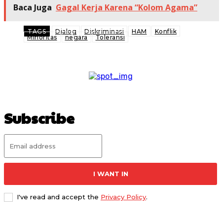
Baca Juga
Gagal Kerja Karena “Kolom Agama”
TAGS
Dialog
Diskriminasi
HAM
Konflik
Minoritas
negara
Toleransi
Subscribe
I WANT IN
I've read and accept the
Privacy Policy
.