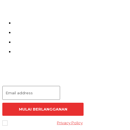
Menu
Kirim Tulisan
Kontak
Pedoman Siber
Redaksi
Langganan Artikel
MULAI BERLANGGANAN
I've read and accept the
Privacy Policy
.