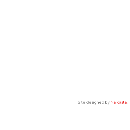
Lantai 2 Kantor Yayasan Lembaga Studi Sosial dan Agama
[ELSA] Jalan Sunan Ampel nomor 11, Kelurahan Tambakaji,
Ngaliyan, Kota Semarang Jawa Tengah 50185
© 2022 All Rights Reserved. elsaonline.com by YPK ELSA.
Site designed by
Naikasta
.