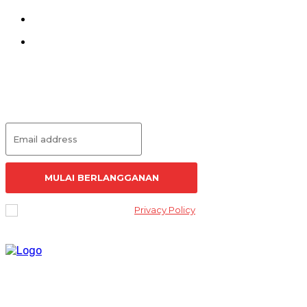
Pedoman Siber
Redaksi
Langganan Artikel
MULAI BERLANGGANAN
I've read and accept the
Privacy Policy
.