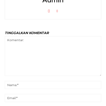
Admin
TINGGALKAN KOMENTAR
Komentar:
Na
Ema