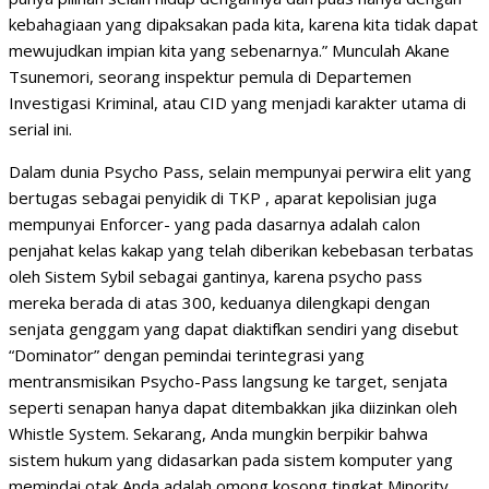
kebahagiaan yang dipaksakan pada kita, karena kita tidak dapat
mewujudkan impian kita yang sebenarnya.” Munculah Akane
Tsunemori, seorang inspektur pemula di Departemen
Investigasi Kriminal, atau CID yang menjadi karakter utama di
serial ini.
Dalam dunia Psycho Pass, selain mempunyai perwira elit yang
bertugas sebagai penyidik di TKP , aparat kepolisian juga
mempunyai Enforcer- yang pada dasarnya adalah calon
penjahat kelas kakap yang telah diberikan kebebasan terbatas
oleh Sistem Sybil sebagai gantinya, karena psycho pass
mereka berada di atas 300, keduanya dilengkapi dengan
senjata genggam yang dapat diaktifkan sendiri yang disebut
“Dominator” dengan pemindai terintegrasi yang
mentransmisikan Psycho-Pass langsung ke target, senjata
seperti senapan hanya dapat ditembakkan jika diizinkan oleh
Whistle System. Sekarang, Anda mungkin berpikir bahwa
sistem hukum yang didasarkan pada sistem komputer yang
memindai otak Anda adalah omong kosong tingkat Minority