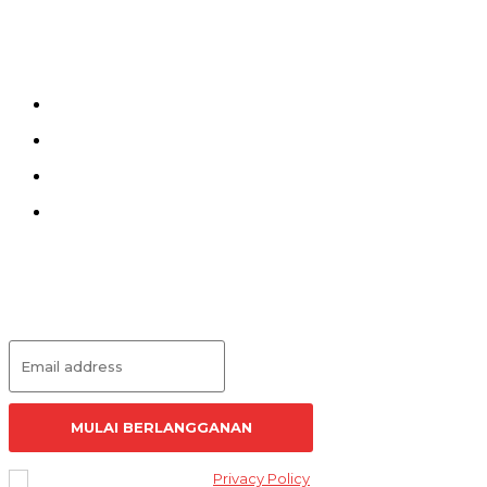
Menu
Kirim Tulisan
Kontak
Pedoman Siber
Redaksi
Langganan Artikel
MULAI BERLANGGANAN
I've read and accept the
Privacy Policy
.