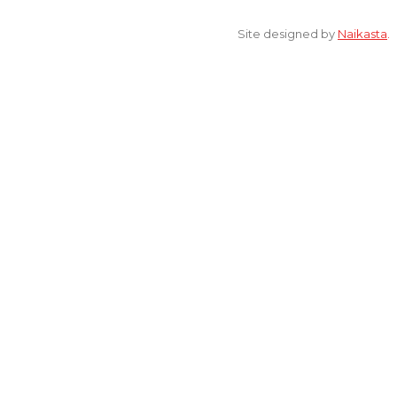
© 2022 All Rights Reserved. elsaonline.com by YPK ELSA.
Site designed by
Naikasta
.