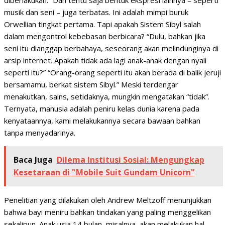
diberlakukan.” Dan tentu saja bentuk ekspresi lainnya – seperti
musik dan seni – juga terbatas. Ini adalah mimpi buruk
Orwellian tingkat pertama. Tapi apakah Sistem Sibyl salah
dalam mengontrol kebebasan berbicara? “Dulu, bahkan jika
seni itu dianggap berbahaya, seseorang akan melindunginya di
arsip internet. Apakah tidak ada lagi anak-anak dengan nyali
seperti itu?” “Orang-orang seperti itu akan berada di balik jeruji
bersamamu, berkat sistem Sibyl.” Meski terdengar
menakutkan, sains, setidaknya, mungkin mengatakan “tidak”.
Ternyata, manusia adalah peniru kelas dunia karena pada
kenyataannya, kami melakukannya secara bawaan bahkan
tanpa menyadarinya.
Baca Juga
Dilema Institusi Sosial: Mengungkap
Kesetaraan di "Mobile Suit Gundam Unicorn"
Penelitian yang dilakukan oleh Andrew Meltzoff menunjukkan
bahwa bayi meniru bahkan tindakan yang paling menggelikan
sekalipun. Anak usia 14 bulan, misalnya, akan melakukan hal