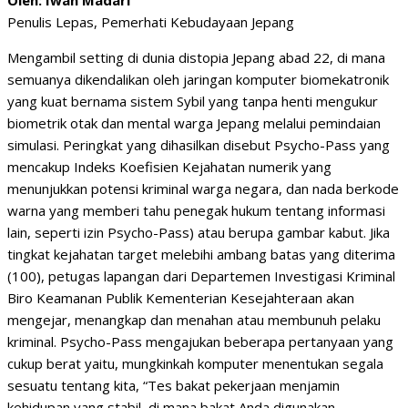
Oleh: Iwan Madari
Penulis Lepas, Pemerhati Kebudayaan Jepang
Mengambil setting di dunia distopia Jepang abad 22, di mana
semuanya dikendalikan oleh jaringan komputer biomekatronik
yang kuat bernama sistem Sybil yang tanpa henti mengukur
biometrik otak dan mental warga Jepang melalui pemindaian
simulasi. Peringkat yang dihasilkan disebut Psycho-Pass yang
mencakup Indeks Koefisien Kejahatan numerik yang
menunjukkan potensi kriminal warga negara, dan nada berkode
warna yang memberi tahu penegak hukum tentang informasi
lain, seperti izin Psycho-Pass) atau berupa gambar kabut. Jika
tingkat kejahatan target melebihi ambang batas yang diterima
(100), petugas lapangan dari Departemen Investigasi Kriminal
Biro Keamanan Publik Kementerian Kesejahteraan akan
mengejar, menangkap dan menahan atau membunuh pelaku
kriminal. Psycho-Pass mengajukan beberapa pertanyaan yang
cukup berat yaitu, mungkinkah komputer menentukan segala
sesuatu tentang kita, “Tes bakat pekerjaan menjamin
kehidupan yang stabil, di mana bakat Anda digunakan