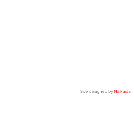
© 2022 All Rights Reserved. elsaonline.com by YPK ELSA.
Site designed by
Naikasta
.