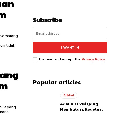
aan
am
Subscribe
i Semarang
un tidak
I WANT IN
I've read and accept the
Privacy Policy
.
tang
Popular articles
am
Artikel
Administrasi yang
Membatasi: Regulasi
 mana