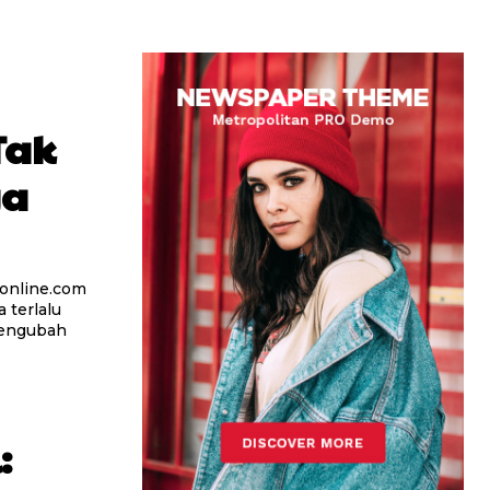
Tak
ya
aonline.com
 terlalu
mengubah
: