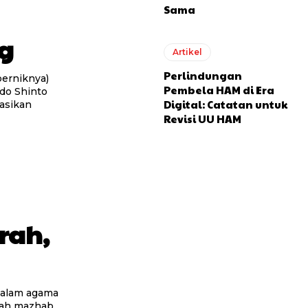
Sama
g
Artikel
Perlindungan
perniknya)
Pembela HAM di Era
into
Digital: Catatan untuk
asikan
Revisi UU HAM
rah,
uah mazhab