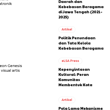
Daerah dan
atronik
Kebebasan Beragama
di Jawa Tengah (2021–
2025)
Artikel
Politik Penundaan
dan Tata Kelola
Kebebasan Beragama
eLSA Press
Kepenyintasan
visual artis
Kultural: Peran
Komunitas
Membentuk Kota
Artikel
Pola Lama Mekanisme