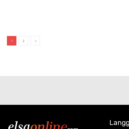
1
2
Langg