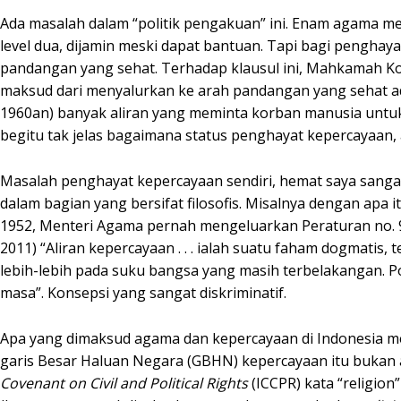
Ada masalah dalam “politik pengakuan” ini. Enam agama m
level dua, dijamin meski dapat bantuan. Tapi bagi penghay
pandangan yang sehat. Terhadap klausul ini, Mahkamah Kon
maksud dari menyalurkan ke arah pandangan yang sehat ada
1960an) banyak aliran yang meminta korban manusia untuk
begitu tak jelas bagaimana status penghayat kepercayaan, a
Masalah penghayat kepercayaan sendiri, hemat saya sangat
dalam bagian yang bersifat filosofis. Misalnya dengan a
1952, Menteri Agama pernah mengeluarkan Peraturan no. 9 y
2011) “Aliran kepercayaan . . . ialah suatu faham dogmatis,
lebih-lebih pada suku bangsa yang masih terbelakangan. 
masa”. Konsepsi yang sangat diskriminatif.
Apa yang dimaksud agama dan kepercayaan di Indonesia me
garis Besar Haluan Negara (GBHN) kepercayaan itu bukan
Covenant on Civil and Political Rights
(ICCPR) kata “religion