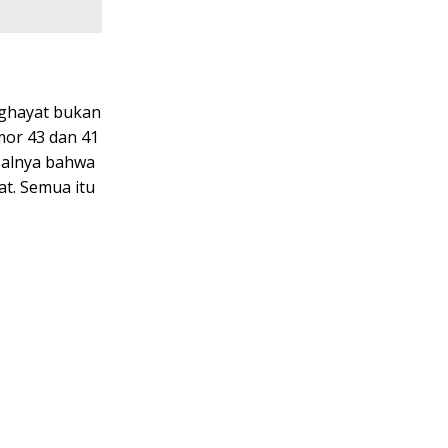
nghayat bukan
mor 43 dan 41
salnya bahwa
t. Semua itu