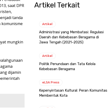
Artikel Terkait
013, saat DPR
risten,
enjadi tanda
an komunisme
Artikel
Administrasi yang Membatasi: Regulasi
Daerah dan Kebebasan Beragama di
ayat mungkin
Jawa Tengah (2021–2025)
Artikel
nyalahgunaan
Politik Penundaan dan Tata Kelola
 ”agama
Kebebasan Beragama
yang dijamin
pemerintah
eLSA Press
Kepenyintasan Kultural: Peran Komunitas
Membentuk Kota