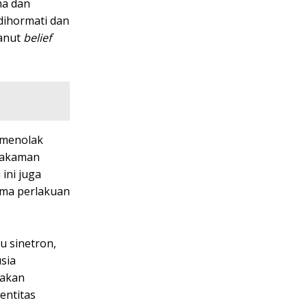
ma dan
dihormati dan
ganut
belief
 menolak
makaman
ini juga
ima perlakuan
u sinetron,
sia
yakan
entitas