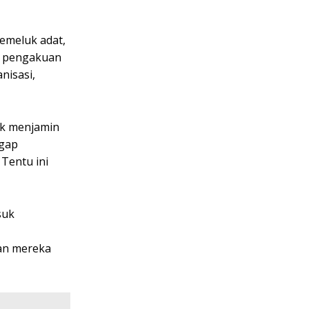
emeluk adat,
a pengakuan
nisasi,
tuk menjamin
ggap
Tentu ini
suk
Dan mereka