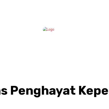
Bera
Rese
ARTIKEL
as Penghayat Kep