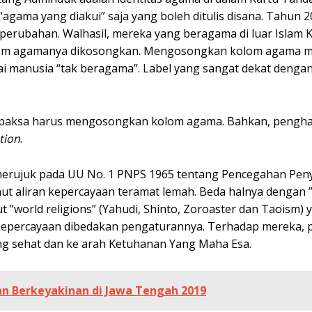
agama yang diakui” saja yang boleh ditulis disana. Tahun 2
 perubahan. Walhasil, mereka yang beragama di luar Islam K
 Kolom agamanya dikosongkan. Mengosongkan kolom agama m
gai manusia “tak beragama”. Label yang sangat dekat deng
erpaksa harus mengosongkan kolom agama. Bahkan, pengh
tion
.
merujuk pada UU No. 1 PNPS 1965 tentang Pencegahan Pe
nut aliran kepercayaan teramat lemah. Beda halnya dengan
”world religions” (Yahudi, Shinto, Zoroaster dan Taoism) 
 kepercayaan dibedakan pengaturannya. Terhadap mereka, 
 sehat dan ke arah Ketuhanan Yang Maha Esa.
 Berkeyakinan di Jawa Tengah 2019