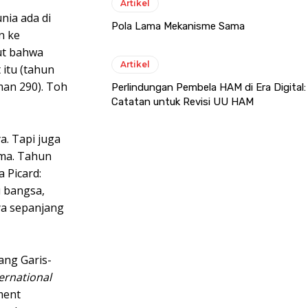
Artikel
nia ada di
Pola Lama Mekanisme Sama
n ke
but bahwa
Artikel
itu (tahun
man 290). Toh
Perlindungan Pembela HAM di Era Digital:
Catatan untuk Revisi UU HAM
. Tapi juga
ama. Tahun
 Picard:
u bangsa,
ya sepanjang
ang Garis-
ernational
ment