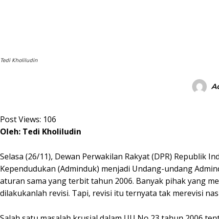
BAGIKAN
Tedi Kholiludin
A
Post Views:
106
Oleh: Tedi Kholiludin
Selasa (26/11), Dewan Perwakilan Rakyat (DPR) Republik
Kependudukan (Adminduk) menjadi Undang-undang Adminduk 
aturan sama yang terbit tahun 2006. Banyak pihak yang me
dilakukanlah revisi. Tapi, revisi itu ternyata tak merevisi 
Salah satu masalah krusial dalam UU No 23 tahun 2006 te