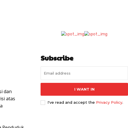
WhatsApp
Subscribe
I WANT IN
si dan
si atas
I've read and accept the
Privacy Policy
.
ka
da Penduduk