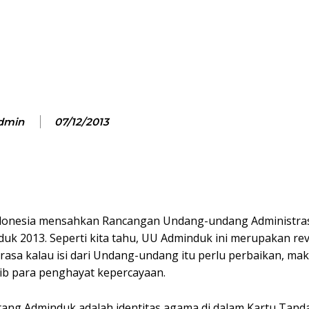
Facebook
Twitter
Pinterest
dmin
07/12/2013
 Indonesia mensahkan Rancangan Undang-undang Administra
2013. Seperti kita tahu, UU Adminduk ini merupakan revi
rasa kalau isi dari Undang-undang itu perlu perbaikan, ma
nasib para penghayat kepercayaan.
ntang Adminduk adalah identitas agama di dalam Kartu Tan