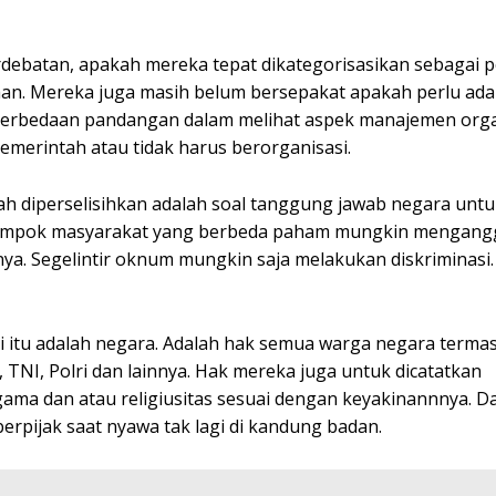
debatan, apakah mereka tepat dikategorisasikan sebagai p
aan. Mereka juga masih belum bersepakat apakah perlu ad
perbedaan pandangan dalam melihat aspek manajemen orga
emerintah atau tidak harus berorganisasi.
rnah diperselisihkan adalah soal tanggung jawab negara un
Kelompok masyarakat yang berbeda paham mungkin mengan
ya. Segelintir oknum mungkin saja melakukan diskriminasi. 
si itu adalah negara. Adalah hak semua warga negara terma
 TNI, Polri dan lainnya. Hak mereka juga untuk dicatatkan
gama dan atau religiusitas sesuai dengan keyakinannnya. 
rpijak saat nyawa tak lagi di kandung badan.