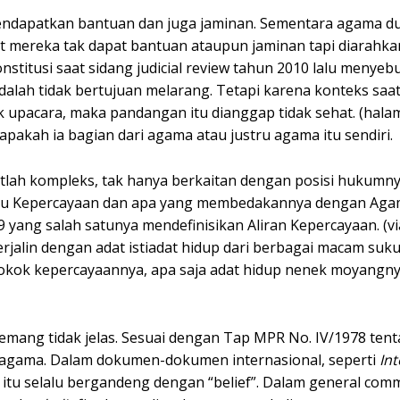
endapatkan bantuan dan juga jaminan. Sementara agama du
at mereka tak dapat bantuan ataupun jaminan tapi diarahka
stitusi saat sidang judicial review tahun 2010 lalu menye
lah tidak bertujuan melarang. Tetapi karena konteks saat 
 upacara, maka pandangan itu dianggap tidak sehat. (hala
pakah ia bagian dari agama atau justru agama itu sendiri.
lah kompleks, tak hanya berkaitan dengan posisi hukumnya
pa itu Kepercayaan dan apa yang membedakannya dengan Ag
ang salah satunya mendefinisikan Aliran Kepercayaan. (via
 terjalin dengan adat istiadat hidup dari berbagai macam suk
Pokok kepercayaannya, apa saja adat hidup nenek moyangn
mang tidak jelas. Sesuai dengan Tap MPR No. IV/1978 tent
 agama. Dalam dokumen-dokumen internasional, seperti
Int
” itu selalu bergandeng dengan “belief”. Dalam general com