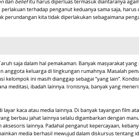
on
dan
belief
itu harus diperluas termasuk diantaranya aga
pi perlakuan terhadap penganut keduanya sama saja, harus 
duk perundangan kita tidak diperlakukan sebagaimana pen
s. Taruh saja dalam hal pemakaman. Banyak masyarakat yang
n anggota keluarga di lingkungan rumahnya. Masalah pe
 kelompok ini masih dianggap sebagai “yang lain”. Kondisi 
a meditasi, ibadah lainnya. Ironisnya, banyak yang mener
 layar kaca atau media lainnya. Di banyak tayangan film ata
yang berbau jahat lainnya selalu digambarkan dengan manu
n aksesoris lainnya. Padahal penganut kepercayaan, keban
imainkan media berhasil mewujud dalam diskursus tentang id