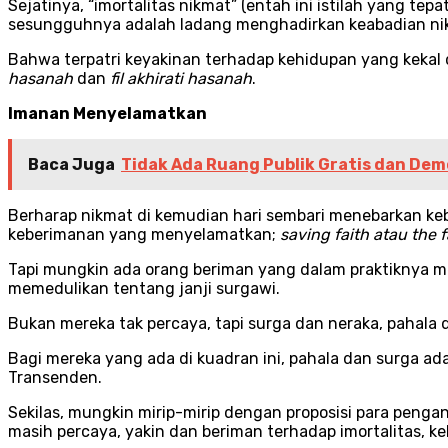
Sejatinya, “imortalitas nikmat” (entah ini istilah yang te
sesungguhnya adalah ladang menghadirkan keabadian ni
Bahwa terpatri keyakinan terhadap kehidupan yang kekal di 
hasanah
dan
fil akhirati hasanah
.
Imanan Menyelamatkan
Baca Juga
Tidak Ada Ruang Publik Gratis dan Dem
Berharap nikmat di kemudian hari sembari menebarkan keb
keberimanan yang menyelamatkan;
saving faith atau the 
Tapi mungkin ada orang beriman yang dalam praktiknya m
memedulikan tentang janji surgawi.
Bukan mereka tak percaya, tapi surga dan neraka, pahala 
Bagi mereka yang ada di kuadran ini, pahala dan surga a
Transenden.
Sekilas, mungkin mirip-mirip dengan proposisi para peng
masih percaya, yakin dan beriman terhadap imortalitas, ke