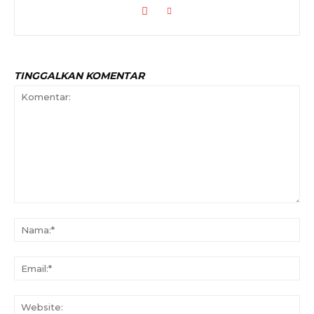
TINGGALKAN KOMENTAR
Komentar:
Na
Ema
Web