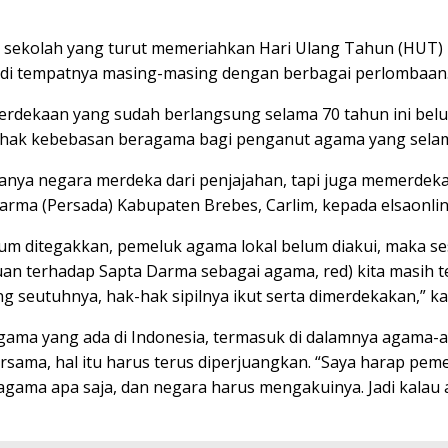
di sekolah yang turut memeriahkan Hari Ulang Tahun (HUT)
 di tempatnya masing-masing dengan berbagai perlombaan
merdekaan yang sudah berlangsung selama 70 tahun ini b
 hak kebebasan beragama bagi penganut agama yang selama 
nya negara merdeka dari penjajahan, tapi juga memerdekak
rma (Persada) Kabupaten Brebes, Carlim, kepada elsaonline
lum ditegakkan, pemeluk agama lokal belum diakui, maka 
gakuan terhadap Sapta Darma sebagai agama, red) kita masi
seutuhnya, hak-hak sipilnya ikut serta dimerdekakan,” ka
a yang ada di Indonesia, termasuk di dalamnya agama-agam
rsama, hal itu harus terus diperjuangkan. “Saya harap p
ma apa saja, dan negara harus mengakuinya. Jadi kalau a