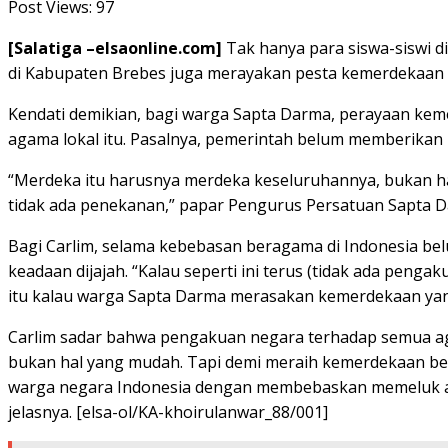
Post Views:
97
[Salatiga –elsaonline.com]
Tak hanya para siswa-siswi 
di Kabupaten Brebes juga merayakan pesta kemerdekaan
Kendati demikian, bagi warga Sapta Darma, perayaan ke
agama lokal itu. Pasalnya, pemerintah belum memberikan
“Merdeka itu harusnya merdeka keseluruhannya, bukan ha
tidak ada penekanan,” papar Pengurus Persatuan Sapta Da
Bagi Carlim, selama kebebasan beragama di Indonesia be
keadaan dijajah. “Kalau seperti ini terus (tidak ada pen
itu kalau warga Sapta Darma merasakan kemerdekaan yang 
Carlim sadar bahwa pengakuan negara terhadap semua agam
bukan hal yang mudah. Tapi demi meraih kemerdekaan be
warga negara Indonesia dengan membebaskan memeluk aga
jelasnya. [elsa-ol/KA-khoirulanwar_88/001]