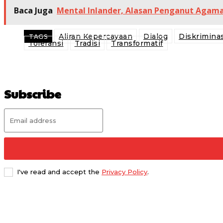
Baca Juga
Mental Inlander, Alasan Penganut Agama 
Aliran Kepercayaan
Dialog
Diskriminas
TAGS
Toleransi
Tradisi
Transformatif
Subscribe
I've read and accept the
Privacy Policy
.