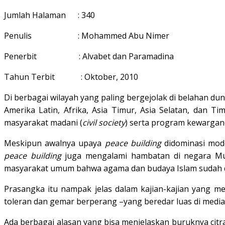
Jumlah Halaman : 340
Penulis : Mohammed Abu Nimer
Penerbit : Alvabet dan Paramadina
Tahun Terbit : Oktober, 2010
Di berbagai wilayah yang paling bergejolak di belahan dun
Amerika Latin, Afrika, Asia Timur, Asia Selatan, dan 
masyarakat madani (
civil society
) serta program kewarga
Meskipun awalnya upaya
peace building
didominasi mode
peace building
juga mengalami hambatan di negara Musl
masyarakat umum bahwa agama dan budaya Islam sudah da
Prasangka itu nampak jelas dalam kajian-kajian yang me
toleran dan gemar berperang –yang beredar luas di media-
Ada berbagai alasan yang bisa menjelaskan buruknya citra