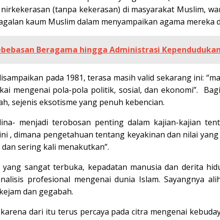
asi nirkekerasan (tanpa kekerasan) di masyarakat Muslim, 
agalan kaum Muslim dalam menyampaikan agama mereka dan j
h Kebebasan Beragama hingga Administrasi Kependuduka
disampaikan pada 1981, terasa masih valid sekarang ini: “m
ukai mengenai pola-pola politik, sosial, dan ekonomi”. B
ah, sejenis eksotisme yang penuh kebencian.
ina- menjadi terobosan penting dalam kajian-kajian te
 ini , dimana pengetahuan tentang keyakinan dan nilai yang 
i dan sering kali menakutkan”.
 yang sangat terbuka, kepadatan manusia dan derita hid
alisis profesional mengenai dunia Islam. Sayangnya al
 kejam dan gegabah.
t, karena dari itu terus percaya pada citra mengenai kebuda