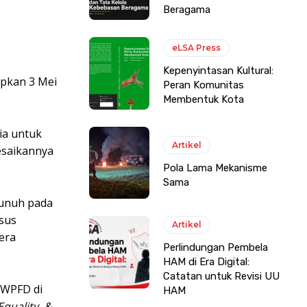
Beragama
eLSA Press
Kepenyintasan Kultural:
apkan 3 Mei
Peran Komunitas
Membentuk Kota
ia untuk
Artikel
esaikannya
Pola Lama Mekanisme
Sama
rbunuh pada
asus
Artikel
era
Perlindungan Pembela
HAM di Era Digital:
Catatan untuk Revisi UU
 WPFD di
HAM
quality, &