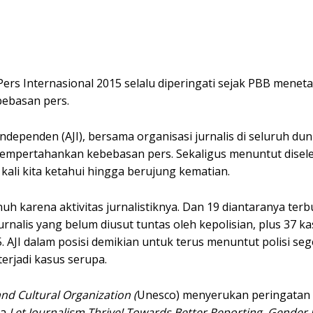
rs Internasional 2015 selalu diperingati sejak PBB menet
bebasan pers.
ndependen (AJI), bersama organisasi jurnalis di seluruh dun
mpertahankan kebebasan pers. Sekaligus menuntut disel
kali kita ketahui hingga berujung kematian.
unuh karena aktivitas jurnalistiknya. Dan 19 diantaranya te
urnalis yang belum diusut tuntas oleh kepolisian, plus 37 k
. AJI dalam posisi demikian untuk terus menuntut polisi seg
erjadi kasus serupa.
and Cultural Organization (
Unesco) menyerukan peringatan
ma
Let Journalism Thrive! Towards Better Reporting, Gender E