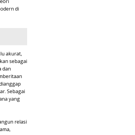
eori
odern di
lu akurat,
akan sebagai
a dan
mberitaan
 dianggap
ar. Sebagai
mana yang
angun relasi
sama,