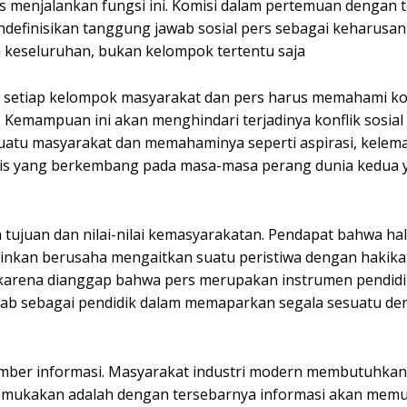
 menjalankan fungsi ini. Komisi dalam pertemuan dengan t
ndefinisikan tanggung jawab sosial pers sebagai keharusan
 keseluruhan, bukan kelompok tertentu saja
i setiap kelompok masyarakat dan pers harus memahami k
. Kemampuan ini akan menghindari terjadinya konflik sosial
suatu masyarakat dan memahaminya seperti aspirasi, kelem
ialis yang berkembang pada masa-masa perang dunia kedua
tujuan dan nilai-nilai kemasyarakatan. Pendapat bahwa hal 
ainkan berusaha mengaitkan suatu peristiwa dengan hakik
 karena dianggap bahwa pers merupakan instrumen pendidi
ab sebagai pendidik dalam memaparkan segala sesuatu de
mber informasi. Masyarakat industri modern membutuhkan 
kemukakan adalah dengan tersebarnya informasi akan mem