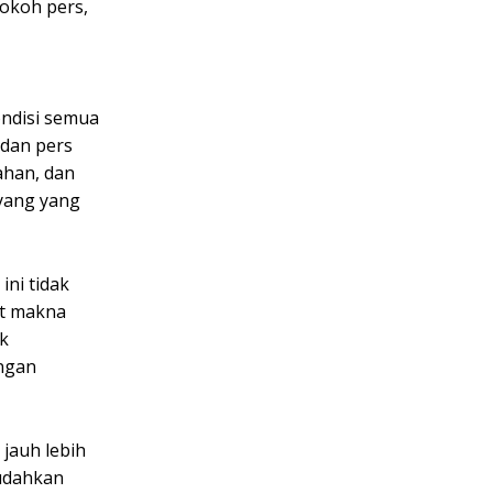
okoh pers,
ondisi semua
 dan pers
ahan, dan
 yang yang
ini tidak
at makna
k
ngan
jauh lebih
udahkan