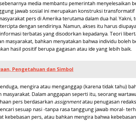
a sebenarnya media membantu pemerintah menyelesaikan b
ggung jawab sosial ini merupakan konstruksi transformatif
masyarakat pers di Amerika terutama dalam dua hal. Yakni, t
tercipta dengan sendirinya. Namun, akses itu harus diupay
 informasi terbatas yang disodorkan kepadanya. Teori libert
an masyarakat, bahkan menyatakan bahwa individu boleh 
n hasil positif berupa gagasan atau ide yang lebih baik.
aan, Pengetahuan dan Simbol
enduga, mengira atau menganggap (karena tidak tahu) ba
gan masyarakat. Dalam anggapan seperti itu, seorang wartaw
sahaan pers berdasarkan
assignment
atau penugasan redaks
ncari sesuap nasi -tanpa rasa tanggung jawab moral- ter
kikat kebebasan pers, atau bahkan mengira bahwa kebebasan