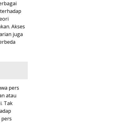
erbagai
 terhadap
eori
akan. Akses
arian juga
berbeda
hwa pers
an atau
i. Tak
hadap
 pers