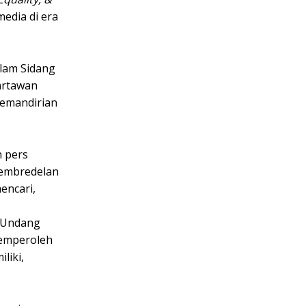
edia di era
lam Sidang
artawan
kemandirian
 pers
pembredelan
encari,
-Undang
memperoleh
liki,