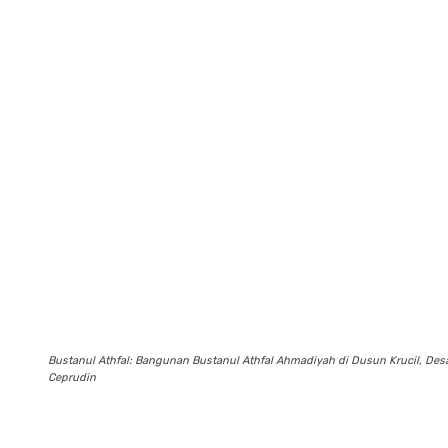
Bustanul Athfal: Bangunan Bustanul Athfal Ahmadiyah di Dusun Krucil, De
Ceprudin