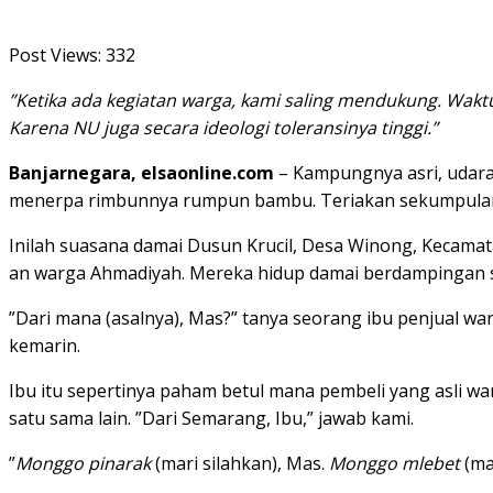
Post Views:
332
”Ketika ada kegiatan warga, kami saling mendukung. Wak
Karena NU juga secara ideologi toleransinya tinggi.”
Banjarnegara, elsaonline.com
– Kampungnya asri, udara
menerpa rimbunnya rumpun bambu. Teriakan sekumpulan a
Inilah suasana damai Dusun Krucil, Desa Winong, Kecamat
an warga Ahmadiyah. Mereka hidup damai berdampingan 
”Dari mana (asalnya), Mas?” tanya seorang ibu penjual wa
kemarin.
Ibu itu sepertinya paham betul mana pembeli yang asli 
satu sama lain. ”Dari Semarang, Ibu,” jawab kami.
”
Monggo pinarak
(mari silahkan), Mas.
Monggo mlebet
(ma