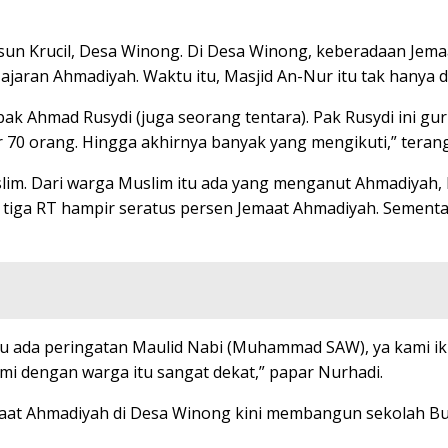
un Krucil, Desa Winong. Di Desa Winong, keberadaan Jemaa
ajaran Ahmadiyah. Waktu itu, Masjid An-Nur itu tak hanya 
ak Ahmad Rusydi (juga seorang tentara). Pak Rusydi ini gu
r 70 orang. Hingga akhirnya banyak yang mengikuti,” teran
slim. Dari warga Muslim itu ada yang menganut Ahmadiyah
itu, tiga RT hampir seratus persen Jemaat Ahmadiyah. Sem
tu ada peringatan Maulid Nabi (Muhammad SAW), ya kami ik
kami dengan warga itu sangat dekat,” papar Nurhadi.
aat Ahmadiyah di Desa Winong kini membangun sekolah Bus