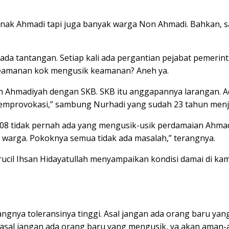
-anak Ahmadi tapi juga banyak warga Non Ahmadi. Bahkan, 
k ada tantangan. Setiap kali ada pergantian pejabat pemeri
keamanan kok mengusik keamanan? Aneh ya.
Ahmadiyah dengan SKB. SKB itu anggapannya larangan. Ad
emprovokasi,” sambung Nurhadi yang sudah 23 tahun menja
n 2008 tidak pernah ada yang mengusik-usik perdamaian Ahm
 warga. Pokoknya semua tidak ada masalah,” terangnya.
cil Ihsan Hidayatullah menyampaikan kondisi damai di kam
angnya toleransinya tinggi. Asal jangan ada orang baru ya
 asal jangan ada orang baru yang mengusik, ya akan aman-a