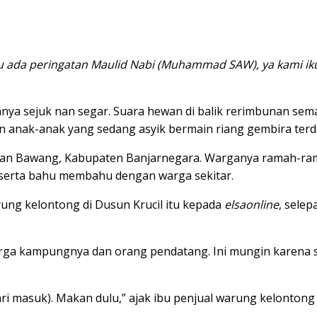
tu ada peringatan Maulid Nabi (Muhammad SAW), ya kami ik
nya sejuk nan segar. Suara hewan di balik rerimbunan sema
nak-anak yang sedang asyik bermain riang gembira terde
an Bawang, Kabupaten Banjarnegara. Warganya ramah-ramah 
serta bahu membahu dengan warga sekitar.
rung kelontong di Dusun Krucil itu kepada
elsaonline
, sele
warga kampungnya dan orang pendatang. Ini mungin karena 
ri masuk). Makan dulu,” ajak ibu penjual warung kelontong 