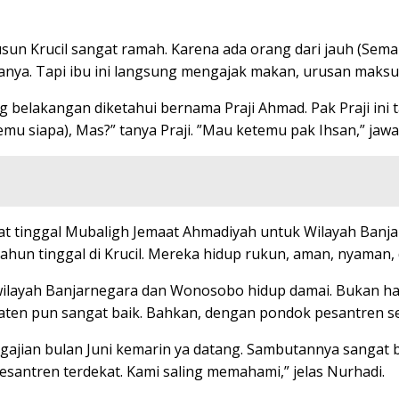
Dusun Krucil sangat ramah. Karena ada orang dari jauh (Sem
anya. Tapi ibu ini langsung mengajak makan, urusan maksu
 belakangan diketahui bernama Praji Ahmad. Pak Praji ini t
mu siapa), Mas?” tanya Praji. ”Mau ketemu pak Ihsan,” jawab 
t tinggal Mubaligh Jemaat Ahmadiyah untuk Wilayah Banja
un tinggal di Krucil. Mereka hidup rukun, aman, nyaman,
wilayah Banjarnegara dan Wonosobo hidup damai. Bukan h
paten pun sangat baik. Bahkan, dengan pondok pesantren se
ajian bulan Juni kemarin ya datang. Sambutannya sangat bai
antren terdekat. Kami saling memahami,” jelas Nurhadi.