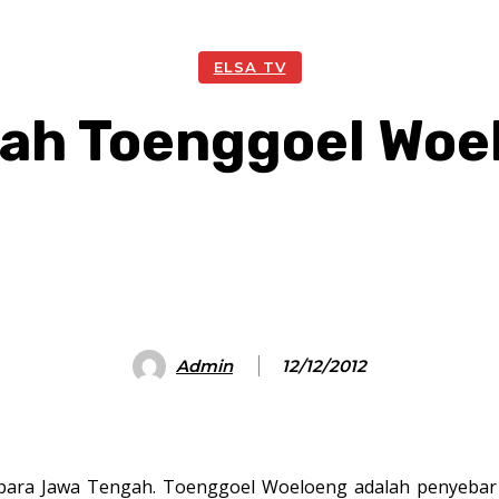
ELSA TV
rah Toenggoel Woe
Facebook
Twitter
Pinterest
W
Admin
12/12/2012
ara Jawa Tengah. Toenggoel Woeloeng adalah penyebar K