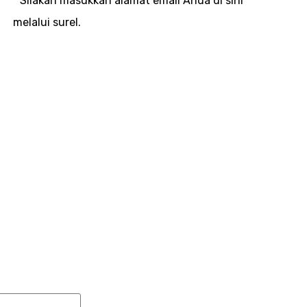
Silakan masukkan alamat email Anda di sini
melalui surel.
nan Artikel
Menu