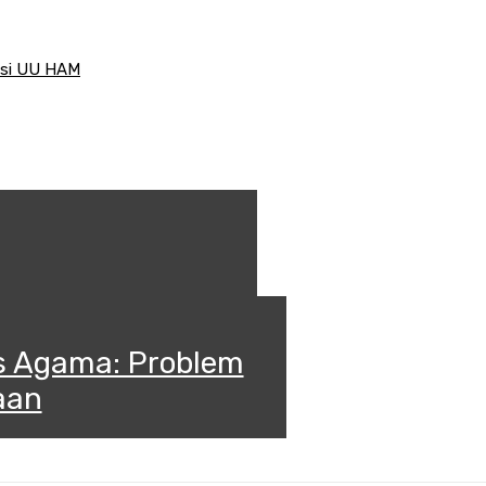
visi UU HAM
s Agama: Problem
aan