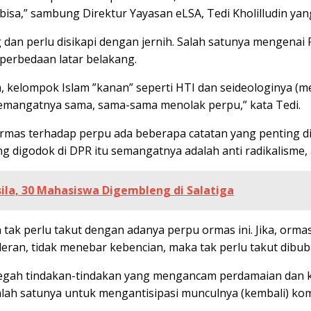
 bisa,” sambung Direktur Yayasan eLSA, Tedi Kholilludin ya
dan perlu disikapi dengan jernih. Salah satunya mengenai
perbedaan latar belakang.
 kelompok Islam ”kanan” seperti HTI dan seideologinya (m
emangatnya sama, sama-sama menolak perpu,” kata Tedi.
ormas terhadap perpu ada beberapa catatan yang penting d
 digodok di DPR itu semangatnya adalah anti radikalisme, an
la, 30 Mahasiswa Digembleng di Salatiga
ak perlu takut dengan adanya perpu ormas ini. Jika, ormas
toleran, tidak menebar kebencian, maka tak perlu takut dibu
egah tindakan-tindakan yang mengancam perdamaian dan k
salah satunya untuk mengantisipasi munculnya (kembali) k