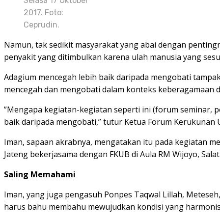
Selasa 17 Oktober
2017. Foto:
Ceprudin.
Namun, tak sedikit masyarakat yang abai dengan pentingn
penyakit yang ditimbulkan karena ulah manusia yang sesu
Adagium mencegah lebih baik daripada mengobati tampakny
mencegah dan mengobati dalam konteks keberagamaan di I
”Mengapa kegiatan-kegiatan seperti ini (forum seminar, 
baik daripada mengobati,” tutur Ketua Forum Kerukunan 
Iman, sapaan akrabnya, mengatakan itu pada kegiatan 
Jateng bekerjasama dengan FKUB di Aula RM Wijoyo, Salat
Saling Memahami
Iman, yang juga pengasuh Ponpes Taqwal Lillah, Meteseh,
harus bahu membahu mewujudkan kondisi yang harmonis di