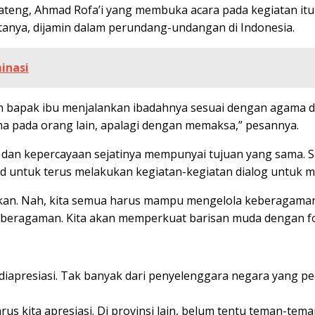
ateng, Ahmad Rofa’i yang membuka acara pada kegiatan it
tanya, dijamin dalam perundang-undangan di Indonesia.
inasi
ahkan bapak ibu menjalankan ibadahnya sesuai dengan agama
 pada orang lain, apalagi dengan memaksa,” pesannya.
n kepercayaan sejatinya mempunyai tujuan yang sama. 
kad untuk terus melakukan kegiatan-kegiatan dialog untu
kan. Nah, kita semua harus mampu mengelola keberagaman 
eragaman. Kita akan memperkuat barisan muda dengan foru
u diapresiasi. Tak banyak dari penyelenggara negara yang 
arus kita apresiasi. Di provinsi lain, belum tentu teman-