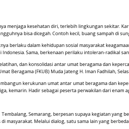
ya menjaga kesehatan diri, terlebih lingkungan sekitar. K
ngguhnya bisa dicegah. Contoh kecil, buang sampah di sung
a berlaku dalam kehidupan sosial masyarakat keagamaan. S
ndonesia. Sama, berkenaan perilaku intoleran-radikal san
pelatihan, dan konsolidasi antar umat beragama dan keperc
Umat Beragama (FKUB) Muda Jateng H. Iman Fadhilah, Selas
membangun kerukunan umat antar umat beragama dan keper
iga, kemarin. Hadir sebagai peserta perwakilan dari enam
 Tembalang, Semarang, berpesan supaya kegiatan yang bersi
 masyarakat. Melalui dialog, satu sama lain yang berbed