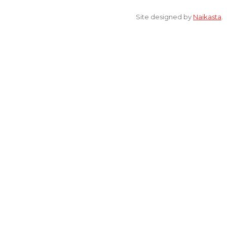
© 2022 All Rights Reserved. elsaonline.com by YPK ELSA.
Site designed by
Naikasta
.