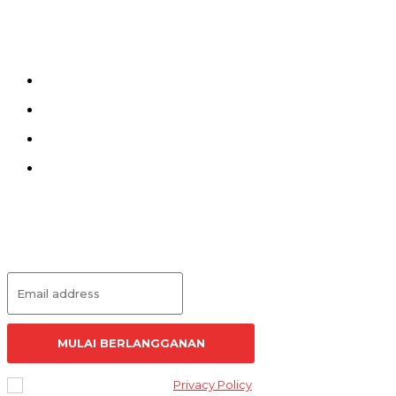
Menu
Kirim Tulisan
Kontak
Pedoman Siber
Redaksi
Langganan Artikel
MULAI BERLANGGANAN
I've read and accept the
Privacy Policy
.