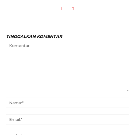
TINGGALKAN KOMENTAR
Komentar:
Na
Ema
Web