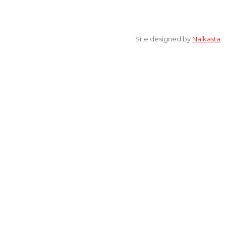
© 2022 All Rights Reserved. elsaonline.com by YPK ELSA.
Site designed by
Naikasta
.