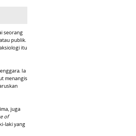
ai seorang
atau publik.
ksiologi itu
enggara. Ia
rut menangis
haruskan
ima, juga
e of
i-laki yang