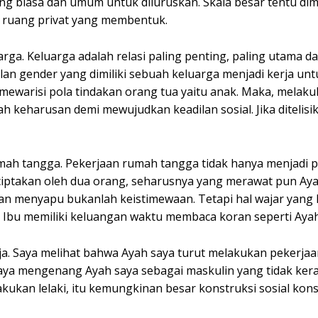
ang biasa dan umum untuk diluruskan. Skala besar tentu dimu
ya ruang privat yang membentuk.
rga. Keluarga adalah relasi paling penting, paling utama 
dilan gender yang dimiliki sebuah keluarga menjadi kerja un
 mewarisi pola tindakan orang tua yaitu anak. Maka, melak
 keharusan demi mewujudkan keadilan sosial. Jika ditelisik
mah tangga. Pekerjaan rumah tangga tidak hanya menjadi 
ciptakan oleh dua orang, seharusnya yang merawat pun Aya
n menyapu bukanlah keistimewaan. Tetapi hal wajar yang
 Ibu memiliki keluangan waktu membaca koran seperti Ayah
ja. Saya melihat bahwa Ayah saya turut melakukan pekerjaa
 Saya mengenang Ayah saya sebagai maskulin yang tidak ker
akukan lelaki, itu kemungkinan besar konstruksi sosial kon