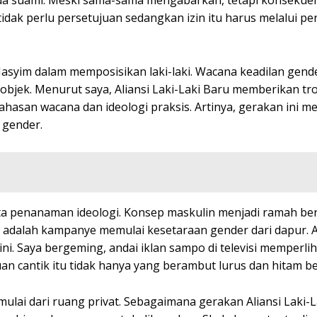
epada suami. Meski sama-sama mengabarkan, tetapi konsekue
dak perlu persetujuan sedangkan izin itu harus melalui pe
asyim dalam memposisikan laki-laki. Wacana keadilan gend
objek. Menurut saya, Aliansi Laki-Laki Baru memberikan t
hasan wacana dan ideologi praksis. Artinya, gerakan ini 
 gender.
 penanaman ideologi. Konsep maskulin menjadi ramah ber
i adalah kampanye memulai kesetaraan gender dari dapur. 
ini. Saya bergeming, andai iklan sampo di televisi memperli
n cantik itu tidak hanya yang berambut lurus dan hitam be
lai dari ruang privat. Sebagaimana gerakan Aliansi Laki-L