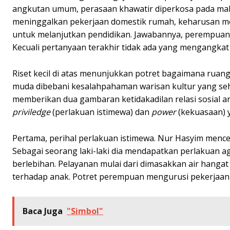
angkutan umum, perasaan khawatir diperkosa pada malam
meninggalkan pekerjaan domestik rumah, keharusan mem
untuk melanjutkan pendidikan. Jawabannya, perempuanl
Kecuali pertanyaan terakhir tidak ada yang mengangkat
Riset kecil di atas menunjukkan potret bagaimana ruan
muda dibebani kesalahpahaman warisan kultur yang seh
memberikan dua gambaran ketidakadilan relasi sosial an
priviledge
(perlakuan istimewa) dan
power
(kekuasaan) y
Pertama, perihal perlakuan istimewa. Nur Hasyim mence
Sebagai seorang laki-laki dia mendapatkan perlakuan ag
berlebihan. Pelayanan mulai dari dimasakkan air hangat
terhadap anak. Potret perempuan mengurusi pekerjaan do
Baca Juga
"Simbol"