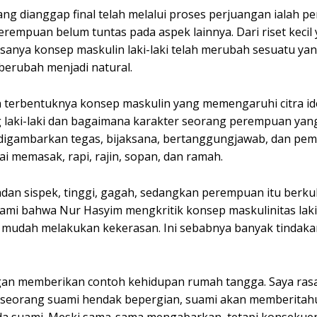
ng dianggap final telah melalui proses perjuangan ialah pe
perempuan belum tuntas pada aspek lainnya. Dari riset kecil
anya konsep maskulin laki-laki telah merubah sesuatu yan
 berubah menjadi natural.
n terbentuknya konsep maskulin yang memengaruhi citra ide
 laki-laki dan bagaimana karakter seorang perempuan yan
 digambarkan tegas, bijaksana, bertanggungjawab, dan pem
 memasak, rapi, rajin, sopan, dan ramah.
rbadan sispek, tinggi, gagah, sedangkan perempuan itu berkul
ami bahwa Nur Hasyim mengkritik konsep maskulinitas laki
 mudah melakukan kekerasan. Ini sebabnya banyak tindaka
gan memberikan contoh kehidupan rumah tangga. Saya ras
a seorang suami hendak bepergian, suami akan memberitah