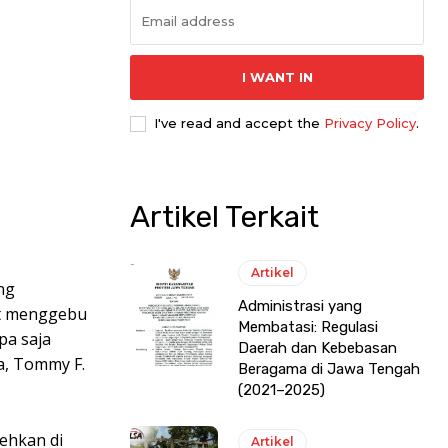
I WANT IN
I've read and accept the
Privacy Policy
.
Artikel Terkait
Artikel
ng
Administrasi yang
at menggebu
Membatasi: Regulasi
pa saja
Daerah dan Kebebasan
a, Tommy F.
Beragama di Jawa Tengah
(2021–2025)
cehkan di
Artikel