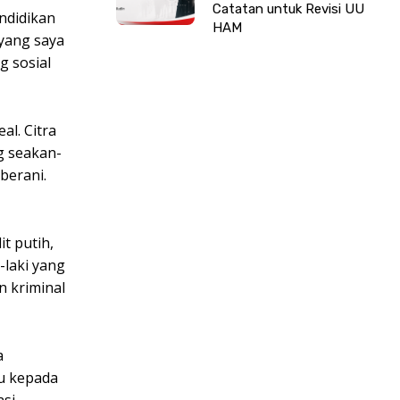
Catatan untuk Revisi UU
ndidikan
HAM
 yang saya
g sosial
al. Citra
g seakan-
berani.
it putih,
-laki yang
n kriminal
a
u kepada