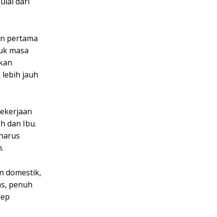
lai dari
dan pertama
tuk masa
ukan
 lebih jauh
pekerjaan
h dan Ibu.
 harus
.
n domestik,
as, penuh
sep