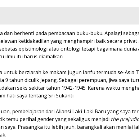
na dan berhenti pada pembacaan buku-buku. Apalagi sebag
melawan ketidakadilan yang menghampiri baik secara privat 
ebatas epistimologi atau ontologi tetapi bagaimana dunia a
tu ilmu itu harus diamalkan.
a untuk berziarah ke makam Jugun Ianfu termuda se-Asia T
ia 9 tahun diculik Jepang. Sebagai perempuan, jiwa saya tu
budakan seks sekitar tahun 1942-1945. Karena waktu meng
m hati saya tentang Sri Sukanti.
, pembelajaran dari Aliansi Laki-Laki Baru yang saya ter
itik temu perihal gender yang sekaligus menjadi
the prejudic
aya. Prasangka itu lebih jauh, barangkali akan menilai lak
ak.