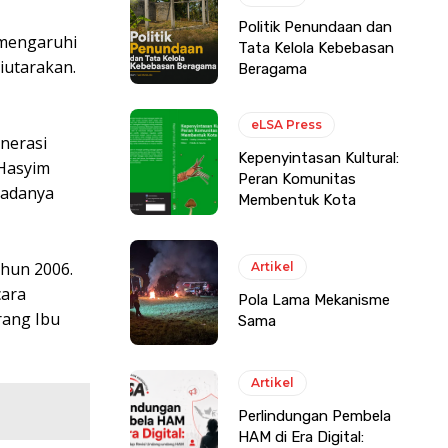
Politik Penundaan dan
emengaruhi
Tata Kelola Kebebasan
iutarakan.
Beragama
eLSA Press
nerasi
Kepenyintasan Kultural:
 Hasyim
Peran Komunitas
 adanya
Membentuk Kota
ahun 2006.
Artikel
cara
Pola Lama Mekanisme
rang Ibu
Sama
Artikel
Perlindungan Pembela
HAM di Era Digital: