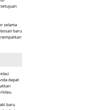
nsi
rsetujuan
er selama
robosan baru
menempatkan
elasi
Anda dapat
hatkan
rkilau.
aki baru