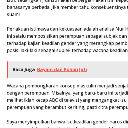
istri, sedangkan jika istri akan bepergian akan izin k
bahasanya berbeda. Jika memberitahu konsekuensinya ti
suami.
Perlakuan istimewa dan kekuasaan adalah analisa Nur H
ini selalu memposisikan perempuan sebagai subjek dan 
terhadap kajian keadilan gender yang merangkap pemba
posisi laki-laki sebagai subjek terhadap wacana keadilan
Baca Juga
Bayam dan Pohon Jati
Wacana pembongkaran konsep maskulin menjadi senjata
dengan perempuan. Misalnya, yang baru-baru ini terjad
melihat iklan kecap ABC di televisi yang mengangkat isu 
perempuan yang berambut keriting, pasti citra perempua
Saya menyimpulkan bahwa isu keadilan gender harus dimu