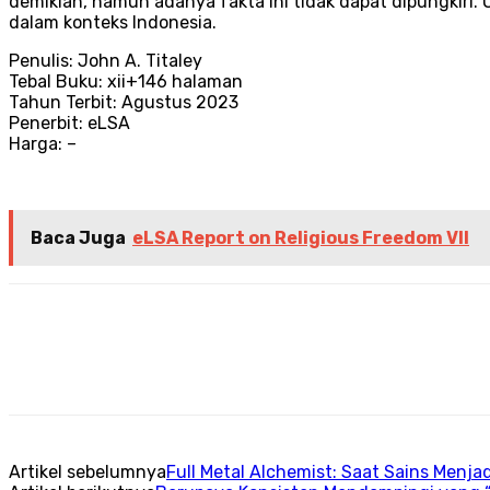
demikian, namun adanya fakta ini tidak dapat dipungkiri
dalam konteks Indonesia.
Penulis: John A. Titaley
Tebal Buku: xii+146 halaman
Tahun Terbit: Agustus 2023
Penerbit: eLSA
Harga: –
Baca Juga
eLSA Report on Religious Freedom VII
Artikel sebelumnya
Full Metal Alchemist: Saat Sains Menja