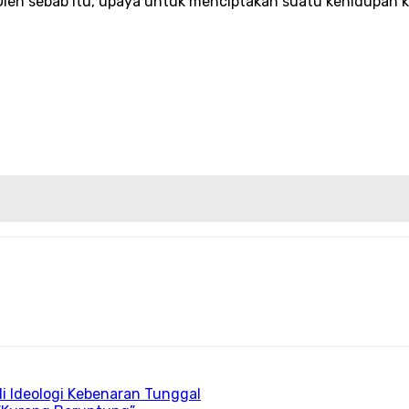
. Oleh sebab itu, upaya untuk menciptakan suatu kehidupan
di Ideologi Kebenaran Tunggal