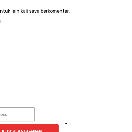
ntuk lain kali saya berkomentar.
l.
nan Artikel
Menu
Kirim Tulisan
LAI BERLANGGANAN