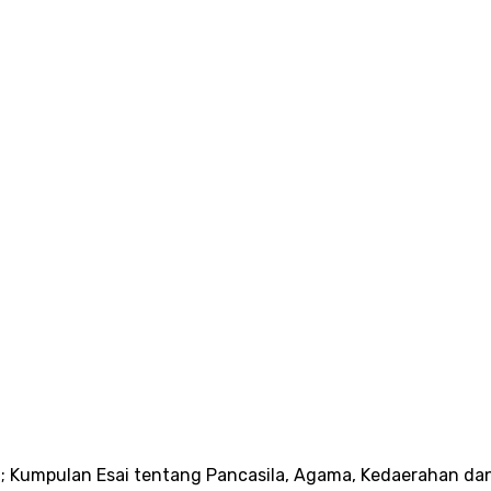
a
Berita
Artikel
Dialog
Resensi
Publikasi
 Kumpulan Esai tentang Pancasila, Agama, Kedaerahan dan