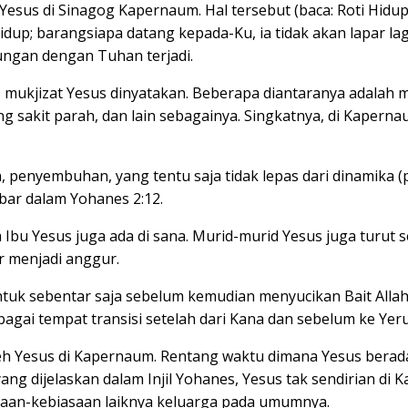
 Yesus di Sinagog Kapernaum. Hal tersebut (baca: Roti Hid
 hidup; barangsiapa datang kepada-Ku, ia tidak akan lapar l
bungan dengan Tuhan terjadi.
, mukjizat Yesus dinyatakan. Beberapa diantaranya adalah
kit parah, dan lain sebagainya. Singkatnya, di Kapernau
 penyembuhan, yang tentu saja tidak lepas dari dinamika (
bar dalam Yohanes 2:12.
bu Yesus juga ada di sana. Murid-murid Yesus juga turut s
 menjadi anggur.
uk sebentar saja sebelum kemudian menyucikan Bait Allah d
gai tempat transisi setelah dari Kana dan sebelum ke Yer
eh Yesus di Kapernaum. Rentang waktu dimana Yesus berada
ang dijelaskan dalam Injil Yohanes, Yesus tak sendirian di
aan-kebiasaan laiknya keluarga pada umumnya.