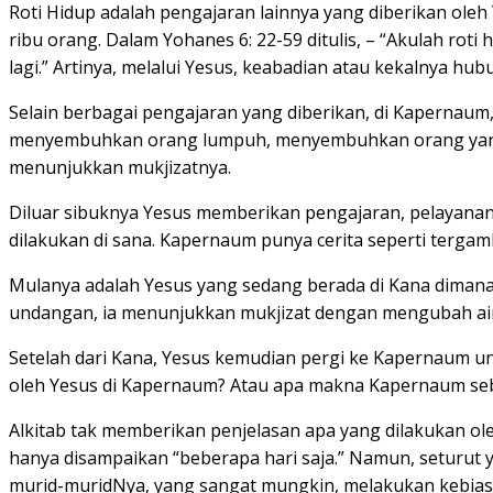
Roti Hidup adalah pengajaran lainnya yang diberikan oleh
ribu orang. Dalam Yohanes 6: 22-59 ditulis, – “Akulah roti
lagi.” Artinya, melalui Yesus, keabadian atau kekalnya hu
Selain berbagai pengajaran yang diberikan, di Kapernaum
menyembuhkan orang lumpuh, menyembuhkan orang yang sa
menunjukkan mukjizatnya.
Diluar sibuknya Yesus memberikan pengajaran, pelayanan,
dilakukan di sana. Kapernaum punya cerita seperti tergam
Mulanya adalah Yesus yang sedang berada di Kana dimana I
undangan, ia menunjukkan mukjizat dengan mengubah air
Setelah dari Kana, Yesus kemudian pergi ke Kapernaum unt
oleh Yesus di Kapernaum? Atau apa makna Kapernaum seba
Alkitab tak memberikan penjelasan apa yang dilakukan ol
hanya disampaikan “beberapa hari saja.” Namun, seturut y
murid-muridNya, yang sangat mungkin, melakukan kebias