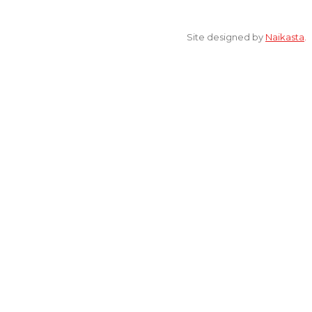
© 2022 All Rights Reserved. elsaonline.com by YPK ELSA.
Site designed by
Naikasta
.