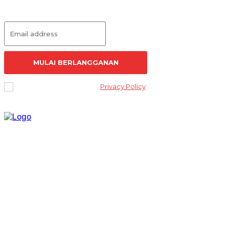
Langganan Artikel
MULAI BERLANGGANAN
I've read and accept the
Privacy Policy
.
Lantai 2 Kantor Yayasan Lembaga Studi Sosial dan Agama
[ELSA] Jalan Sunan Ampel nomor 11, Kelurahan Tambakaji,