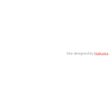
Ngaliyan, Kota Semarang Jawa Tengah 50185
© 2022 All Rights Reserved. elsaonline.com by YPK ELSA.
Site designed by
Naikasta
.