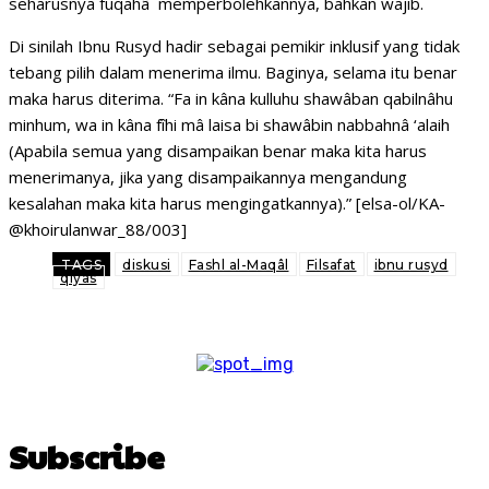
seharusnya fuqahâ` memperbolehkannya, bahkan wajib.
Di sinilah Ibnu Rusyd hadir sebagai pemikir inklusif yang tidak
tebang pilih dalam menerima ilmu. Baginya, selama itu benar
maka harus diterima. “Fa in kâna kulluhu shawâban qabilnâhu
minhum, wa in kâna fîhi mâ laisa bi shawâbin nabbahnâ ‘alaih
(Apabila semua yang disampaikan benar maka kita harus
menerimanya, jika yang disampaikannya mengandung
kesalahan maka kita harus mengingatkannya).” [elsa-ol/KA-
@khoirulanwar_88/003]
TAGS
diskusi
Fashl al-Maqâl
Filsafat
ibnu rusyd
qiyas
Subscribe