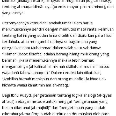
khithâbî (analogi retorik), al-qiyâs al-mughâlathî (logical fallacy),
tentang al-muqaddimât-nya (premis mayor-premis minor), dan
yang lainnya.
Pertanyaannya kemudian, apakah umat Islam harus
merumuskannya sendiri dengan memutus mata rantai keilmuan
tentang hal ini yang sudah lama diteliti dan dipikirkan para filsuf
terdahulu, atau mengambil darinya sebagaimana yang
ditegaskan nabi Muhammad dalam salah satu sabdanya:
“Hikmah (baca: filsafat) adalah barang hilang milik orang yang
beriman, jika ia menemukannya maka ia lebih berhak
mengambilnya (al-kalimah al-hikmah dlâllatu al-mu`min, haitsu
wajadahâ fahuwa ahaqqu).” Dalam redaksi lain dikatakan;
“Ambillah hikmah meskipun dari orang munafiq (fa khudz al-
hikmata walau kânat min ahli an-nifâq).”
Bagi Ibnu Rusyd, pengetahuan tentang logika analogi (al-qiyâs
al-‘aqlî) sebagai metode untuk menggali “pengetahuan yang
belum diketahui (al-majhûl)” dari “pengetahuan yang sudah
diketahui (al-ma’lûm)” sudah diteliti dan dirumuskan oleh para