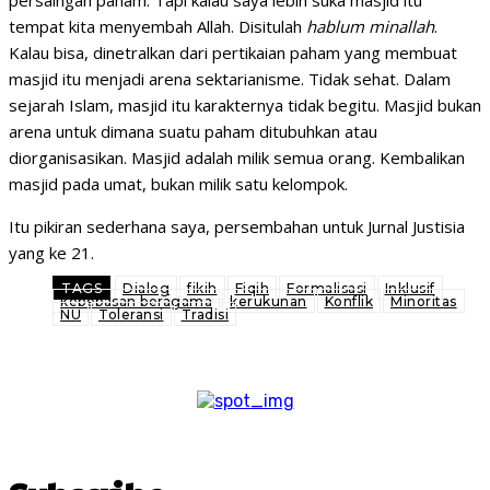
persaingan paham. Tapi kalau saya lebih suka masjid itu
tempat kita menyembah Allah. Disitulah
hablum minallah
.
Kalau bisa, dinetralkan dari pertikaian paham yang membuat
masjid itu menjadi arena sektarianisme. Tidak sehat. Dalam
sejarah Islam, masjid itu karakternya tidak begitu. Masjid bukan
arena untuk dimana suatu paham ditubuhkan atau
diorganisasikan. Masjid adalah milik semua orang. Kembalikan
masjid pada umat, bukan milik satu kelompok.
Itu pikiran sederhana saya, persembahan untuk Jurnal Justisia
yang ke 21.
TAGS
Dialog
fikih
Fiqih
Formalisasi
Inklusif
kebebasan beragama
kerukunan
Konflik
Minoritas
NU
Toleransi
Tradisi