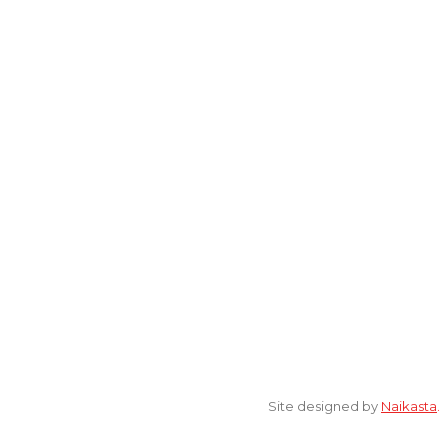
Lantai 2 Kantor Yayasan Lembaga Studi Sosial dan Agama
[ELSA] Jalan Sunan Ampel nomor 11, Kelurahan Tambakaji,
Ngaliyan, Kota Semarang Jawa Tengah 50185
© 2022 All Rights Reserved. elsaonline.com by YPK ELSA.
Site designed by
Naikasta
.