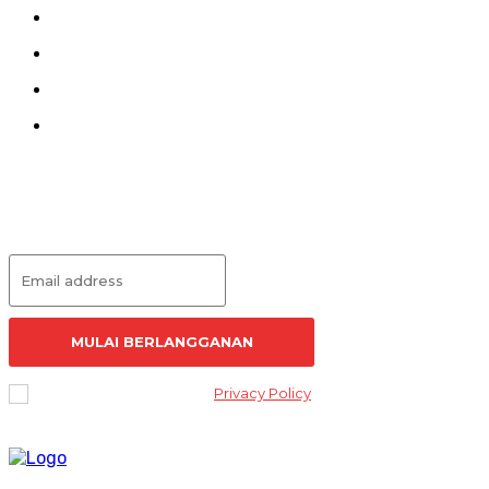
Kirim Tulisan
Kontak
Pedoman Siber
Redaksi
Langganan Artikel
MULAI BERLANGGANAN
I've read and accept the
Privacy Policy
.