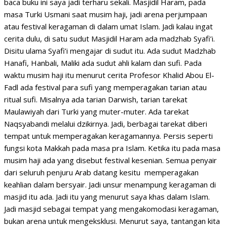
baca buku ini saya jadi terharu sekali. Masjidil Haram, pada
masa Turki Usmani saat musim haji, jadi arena perjumpaan
atau festival keragaman di dalam umat Islam. Jadi kalau ingat
cerita dulu, di satu sudut Masjidil Haram ada madzhab Syafi’i.
Disitu ulama Syafi’i mengajar di sudut itu. Ada sudut Madzhab
Hanafi, Hanbali, Maliki ada sudut ahli kalam dan sufi. Pada
waktu musim haji itu menurut cerita Profesor Khalid Abou El-
Fadl ada festival para sufi yang memperagakan tarian atau
ritual sufi. Misalnya ada tarian Darwish, tarian tarekat
Maulawiyah dari Turki yang muter-muter. Ada tarekat
Naqsyabandi melalui dzikirnya. Jadi, berbagai tarekat diberi
tempat untuk memperagakan keragamannya. Persis seperti
fungsi kota Makkah pada masa pra Islam. Ketika itu pada masa
musim haji ada yang disebut festival kesenian. Semua penyair
dari seluruh penjuru Arab datang kesitu memperagakan
keahlian dalam bersyair. Jadi unsur menampung keragaman di
masjid itu ada. Jadi itu yang menurut saya khas dalam Islam.
Jadi masjid sebagai tempat yang mengakomodasi keragaman,
bukan arena untuk mengeksklusi. Menurut saya, tantangan kita