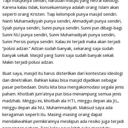
Tapi masjidnya sendiri, haruslah masjid yang netral ideologi.
Karena kalau tidak, konsekuensinya adalah orang Islam akan
seperti orang Kristen. Tiap kelompok punya masjid sendiri.
Nanti Muhamadiyyah punya sendiri, Ahmadiyah punya sendiri,
Syiah punya sendiri, Sunni punya sendiri. Sunni pun dibagi-bagi.
Sunni NU punya sendiri, Sunni Muhamadiyah punya sendiri,
Sunni Persis punya sendiri. Kalau ini terjadi maka akan terjadi
“polusi adzan.” Adzan sudah banyak, sekarang saja sudah
banyak sekali. Masjid yang Sunni saja sudah banyak sekali.
Makin terjadi polusi adzan.
Buat saya, masjid itu harus disterilkan dari kontestasi ideologi
dan dinetralkan. Bahkan kalau bisa masjid dijadikan sebagai
pasar perbedaan. Disitu kita bisa mengakomodasi segala jenis
paham. Khotbah Jum’atnya pun bisa menampung semua jenis
madzhab. Minggu ini, khotbah ala HTI, minggu depan ala JIL,
minggu depan ala NU, Muhammadiyah. Maksud saya ada
keragaman seperti itu. Masing-masing orang dapat
mendakwahkan pemikirannya meskipun ada resiko juga terjadi