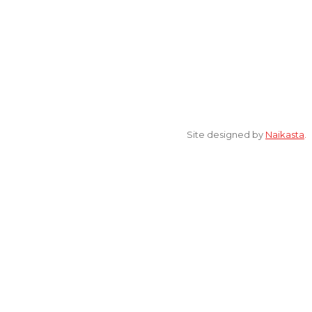
© 2022 All Rights Reserved. elsaonline.com by YPK ELSA.
Site designed by
Naikasta
.