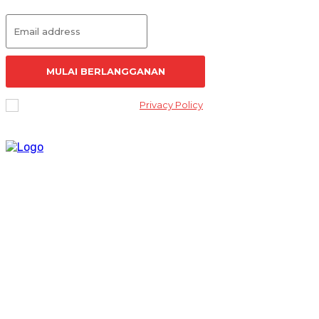
MULAI BERLANGGANAN
I've read and accept the
Privacy Policy
.
Lantai 2 Kantor Yayasan Lembaga Studi Sosial dan Agama
[ELSA] Jalan Sunan Ampel nomor 11, Kelurahan Tambakaji,
Ngaliyan, Kota Semarang Jawa Tengah 50185