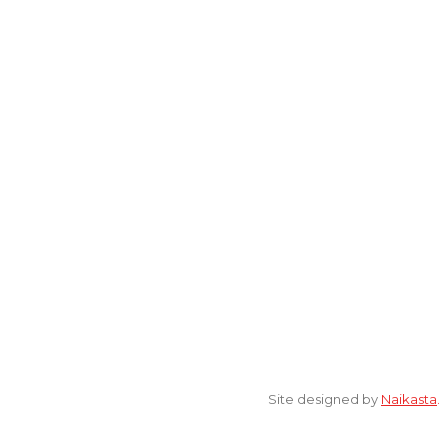
Lantai 2 Kantor Yayasan Lembaga Studi Sosial dan Agama
[ELSA] Jalan Sunan Ampel nomor 11, Kelurahan Tambakaji,
Ngaliyan, Kota Semarang Jawa Tengah 50185
© 2022 All Rights Reserved. elsaonline.com by YPK ELSA.
Site designed by
Naikasta
.