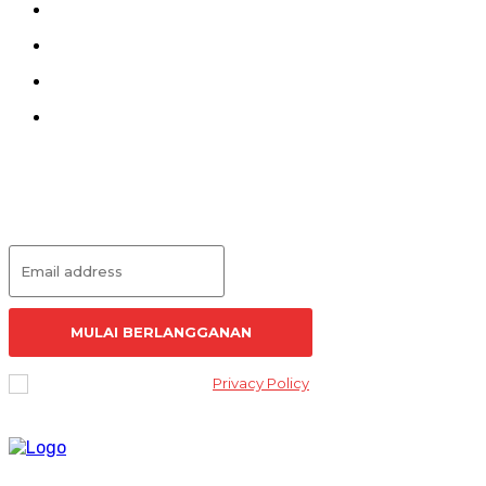
Kirim Tulisan
Kontak
Pedoman Siber
Redaksi
Langganan Artikel
MULAI BERLANGGANAN
I've read and accept the
Privacy Policy
.