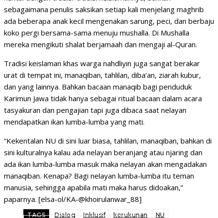
sebagaimana penulis saksikan setiap kali menjelang maghrib
ada beberapa anak kecil mengenakan sarung, peci, dan berbaju
koko pergi bersama-sama menuju mushalla. Di Mushalla
mereka mengikuti shalat berjamaah dan mengaji al-Quran.
Tradisi keislaman khas warga nahdliyin juga sangat berakar
urat di tempat ini, manaqiban, tahlilan, diba’an, ziarah kubur,
dan yang lainnya. Bahkan bacaan manaqib bagi penduduk
Karimun Jawa tidak hanya sebagai ritual bacaan dalam acara
tasyakuran dan pengajian tapi juga dibaca saat nelayan
mendapatkan ikan lumba-lumba yang mati.
“Kekentalan NU di sini luar biasa, tahlilan, manaqiban, bahkan di
sini kulturalnya kalau ada nelayan beranjang atau njaring dan
ada ikan lumba-lumba masuk maka nelayan akan mengadakan
manaqiban. Kenapa? Bagi nelayan lumba-lumba itu teman
manusia, sehingga apabila mati maka harus didoakan,”
paparnya. [elsa-ol/KA-@khoirulanwar_88]
TAGS
Dialog
Inklusif
kerukunan
NU