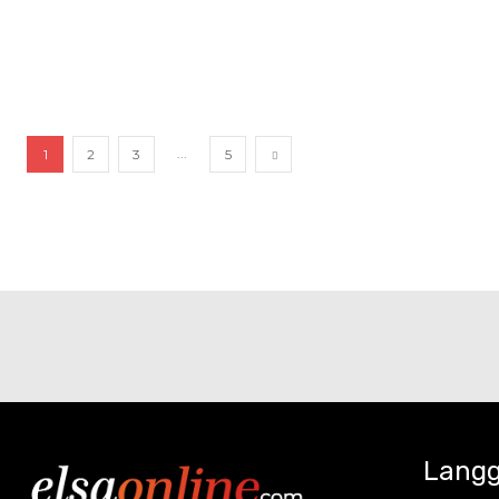
...
1
2
3
5
Langg