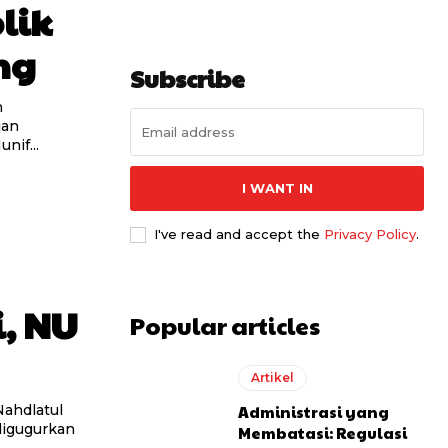
lik
ng
Subscribe
h
ian
nif...
I WANT IN
I've read and accept the
Privacy Policy
.
, NU
Popular articles
Artikel
Administrasi yang
Nahdlatul
digugurkan
Membatasi: Regulasi