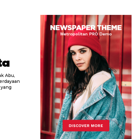
ta
ak Abu,
berdayaan
 yang