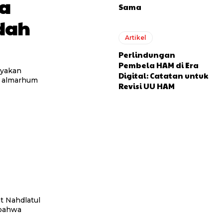
ga
Sama
dah
Artikel
Perlindungan
Pembela HAM di Era
ayakan
Digital: Catatan untuk
ai almarhum
Revisi UU HAM
t Nahdlatul
 bahwa