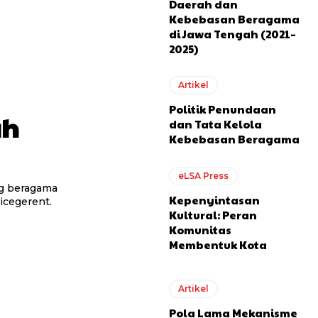
Daerah dan
Kebebasan Beragama
di Jawa Tengah (2021–
2025)
Artikel
Politik Penundaan
ah
dan Tata Kelola
Kebebasan Beragama
eLSA Press
ng beragama
Kepenyintasan
vicegerent.
Kultural: Peran
Komunitas
Membentuk Kota
Artikel
Pola Lama Mekanisme