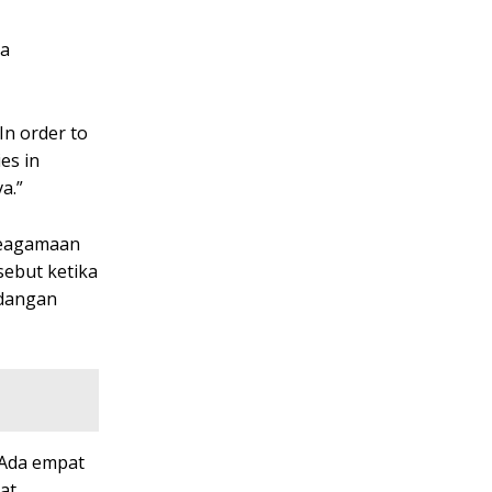
ya
In order to
es in
a.”
 keagamaan
sebut ketika
ndangan
 Ada empat
at