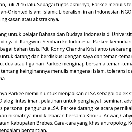
n, Juli 2016 lalu. Sebagai tugas akhirnya, Parkee menulis te
-Oriented Islam: Islamic Liberalism in an Indonesian NGO, 
 ringkasan atau abstraknya.
 untuk belajar Bahasa dan Budaya Indonesia di Universit
udinya di Kangwon. Sembari ke Indonesia, Parkee kemudian b
bagai bahan tesis. Pdt. Ronny Chandra Kristianto (sekaran
 untuk datang dan berdiskusi dengan saya dan teman-teman
u, dua atau tiga hari Parkee menginap bersama teman-tema
a tentang keinginannya menulis mengenai Islam, toleransi d
ma.
ya Parkee memilih untuk menjadikan eLSA sebagai objek st
Dialog lintas iman, pelatihan untuk penghayat, seminar, adv
itas personal pengurus eLSA. Parkee datang ke acara pernika
sakan nikmatnya mudik lebaran bersama Khoirul Anwar, Cah
latan Kabupaten Brebes. Cara-cara yang khas antropolog. 
mendalam bergantian.