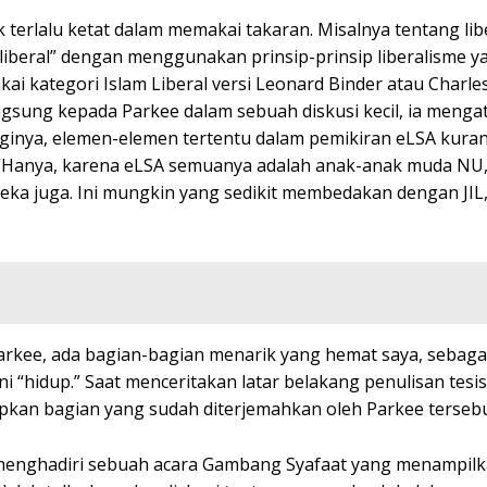
ak terlalu ketat dalam memakai takaran. Misalnya tentang lib
iberal” dengan menggunakan prinsip-prinsip liberalisme y
makai kategori Islam Liberal versi Leonard Binder atau Charl
angsung kepada Parkee dalam sebuah diskusi kecil, ia meng
inya, elemen-elemen tertentu dalam pemikiran eLSA kuran
. “Hanya, karena eLSA semuanya adalah anak-anak muda NU
eka juga. Ini mungkin yang sedikit membedakan dengan JIL,
s Parkee, ada bagian-bagian menarik yang hemat saya, sebaga
i “hidup.” Saat menceritakan latar belakang penulisan tesis 
ipkan bagian yang sudah diterjemahkan oleh Parkee tersebu
 menghadiri sebuah acara Gambang Syafaat yang menampil