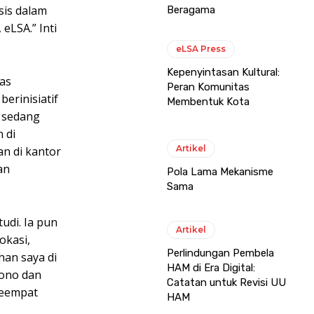
sis dalam
Beragama
eLSA.” Inti
eLSA Press
Kepenyintasan Kultural:
as
Peran Komunitas
erinisiatif
Membentuk Kota
g sedang
 di
Artikel
n di kantor
an
Pola Lama Mekanisme
Sama
udi. Ia pun
Artikel
okasi,
Perlindungan Pembela
han saya di
HAM di Era Digital:
yono dan
Catatan untuk Revisi UU
Keempat
HAM