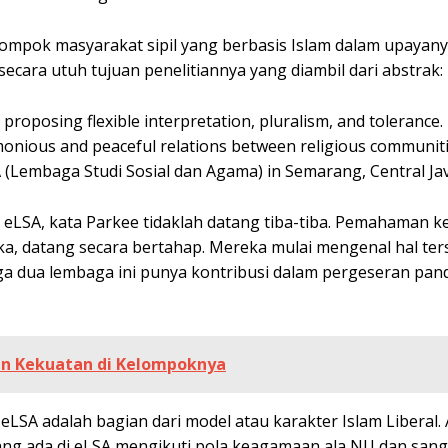
elompok masyarakat sipil yang berbasis Islam dalam upayan
ecara utuh tujuan penelitiannya yang diambil dari abstrak:
roposing flexible interpretation, pluralism, and tolerance. 
harmonious and peaceful relations between religious communiti
 (Lembaga Studi Sosial dan Agama) in Semarang, Central Jav
i eLSA, kata Parkee tidaklah datang tiba-tiba. Pemahaman
a, datang secara bertahap. Mereka mulai mengenal hal ter
gga dua lembaga ini punya kontribusi dalam pergeseran pa
an Kekuatan di Kelompoknya
SA adalah bagian dari model atau karakter Islam Liberal.
yang ada di eLSA mengikuti pola keagamaan ala NU dan sang