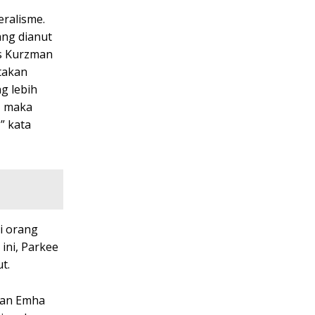
eralisme.
ang dianut
es Kurzman
atakan
g lebih
, maka
” kata
i orang
ini, Parkee
t.
kan Emha