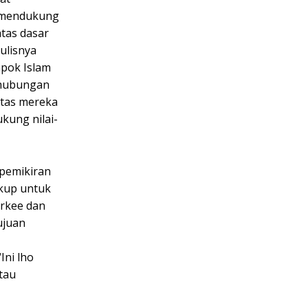
, mendukung
tas dasar
ulisnya
mpok Islam
 hubungan
itas mereka
kung nilai-
-pemikiran
ukup untuk
arkee dan
ujuan
Ini lho
tau