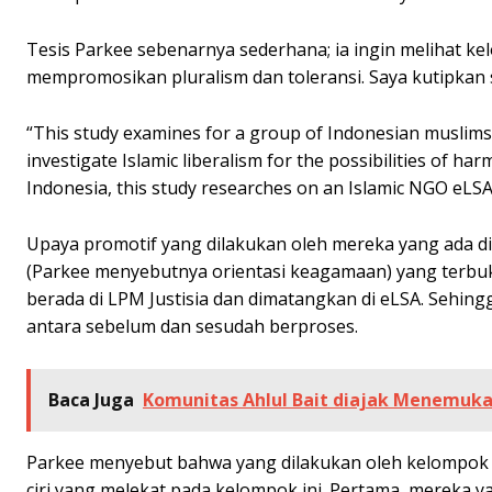
Tesis Parkee sebenarnya sederhana; ia ingin melihat k
mempromosikan pluralism dan toleransi. Saya kutipkan s
“This study examines for a group of Indonesian muslims p
investigate Islamic liberalism for the possibilities of 
Indonesia, this study researches on an Islamic NGO eLSA
Upaya promotif yang dilakukan oleh mereka yang ada d
(Parkee menyebutnya orientasi keagamaan) yang terbuk
berada di LPM Justisia dan dimatangkan di eLSA. Sehin
antara sebelum dan sesudah berproses.
Baca Juga
Komunitas Ahlul Bait diajak Menemuk
Parkee menyebut bahwa yang dilakukan oleh kelompok eL
ciri yang melekat pada kelompok ini. Pertama, mereka 