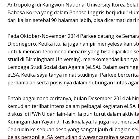
Antropologi di Kangwon National University Korea Selata
Bahasa Korea yang dalam Bahasa Inggris berjudul “Human
dari kajian setebal 90 halaman lebih, bisa dicermati dari
Pada Oktober-November 2014 Parkee datang ke Semarang
Diponegoro. Ketika itu, ia juga hampir menyelesaikan st
untuk mencari fenomena menarik yang bisa dijadikan se
studi di Birmingham University), merekomendasikannya
Lembaga Studi Sosial dan Agama (eLSA). Dalam semingg
eLSA. Ketika saya tanya minat studinya, Parkee bercerit
perdamaian serta posisinya dalam hubungan lintas aga
Entah bagaimana ceritanya, bulan Desember 2014 akhirn
kemudian terlibat intens dalam pelbagai kegiatan eLSA. 
diskusi di PWNU dan lain-lain. Ia pun turut dalam aktiv
Kuningan dan Yayan di Tasikmalaya. Ia juga ikut mera
Ceprudin ke sebuah desa yang sangat jauh di bagian se
belas personil eLSA kemudian diwawancarainya secara 