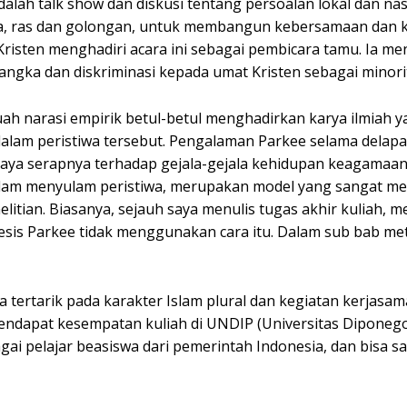
dalah talk show dan diskusi tentang persoalan lokal dan nas
a, ras dan golongan, untuk membangun kebersamaan dan 
 Kristen menghadiri acara ini sebagai pembicara tamu. Ia 
angka dan diskriminasi kepada umat Kristen sebagai minorit
ah narasi empirik betul-betul menghadirkan karya ilmiah y
alam peristiwa tersebut. Pengalaman Parkee selama delapa
aya serapnya terhadap gejala-gejala kehidupan keagamaan
dalam menyulam peristiwa, merupakan model yang sangat men
itian. Biasanya, sejauh saya menulis tugas akhir kuliah, m
i tesis Parkee tidak menggunakan cara itu. Dalam sub bab me
 tertarik pada karakter Islam plural dan kegiatan kerjasama
ndapat kesempatan kuliah di UNDIP (Universitas Diponego
i pelajar beasiswa dari pemerintah Indonesia, dan bisa s