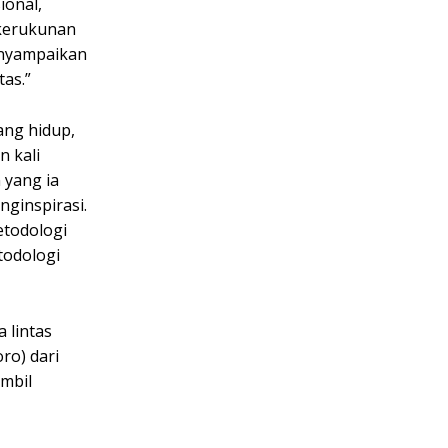
ional,
kerukunan
menyampaikan
as.”
ang hidup,
n kali
 yang ia
ginspirasi.
etodologi
todologi
 lintas
ro) dari
ambil