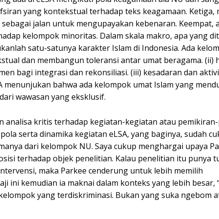
afsiran yang kontekstual terhadap teks keagamaan. Ketiga
 sebagai jalan untuk mengupayakan kebenaran. Keempat, a
adap kelompok minoritas. Dalam skala makro, apa yang dit
kanlah satu-satunya karakter Islam di Indonesia. Ada kelo
stual dan membangun toleransi antar umat beragama. (ii)
bagi integrasi dan rekonsiliasi. (iii) kesadaran dan aktiv
eLSA menunjukan bahwa ada kelompok umat Islam yang mendu
 dari wawasan yang eksklusif.
n analisa kritis terhadap kegiatan-kegiatan atau pemikiran
pola serta dinamika kegiatan eLSA, yang baginya, sudah c
utamanya dari kelompok NU. Saya cukup menghargai upaya P
sisi terhadap objek penelitian. Kalau penelitian itu punya t
ntervensi, maka Parkee cenderung untuk lebih memilih
ji ini kemudian ia maknai dalam konteks yang lebih besar, “
p kelompok yang terdiskriminasi. Bukan yang suka ngebom a