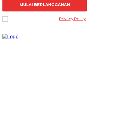
MULAI BERLANGGANAN
I've read and accept the
Privacy Policy
.
Lantai 2 Kantor Yayasan Lembaga Studi Sosial dan Agama
[ELSA] Jalan Sunan Ampel nomor 11, Kelurahan Tambakaji,
Ngaliyan, Kota Semarang Jawa Tengah 50185