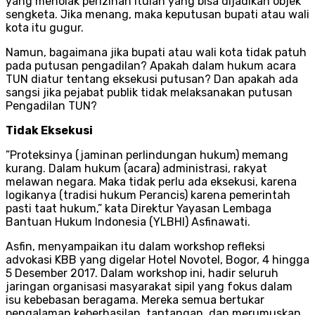
yang menolak perizinan itulah yang bisa dijadikan objek
sengketa. Jika menang, maka keputusan bupati atau wali
kota itu gugur.
Namun, bagaimana jika bupati atau wali kota tidak patuh
pada putusan pengadilan? Apakah dalam hukum acara
TUN diatur tentang eksekusi putusan? Dan apakah ada
sangsi jika pejabat publik tidak melaksanakan putusan
Pengadilan TUN?
Tidak Eksekusi
”Proteksinya (jaminan perlindungan hukum) memang
kurang. Dalam hukum (acara) administrasi, rakyat
melawan negara. Maka tidak perlu ada eksekusi, karena
logikanya (tradisi hukum Perancis) karena pemerintah
pasti taat hukum,” kata Direktur Yayasan Lembaga
Bantuan Hukum Indonesia (YLBHI) Asfinawati.
Asfin, menyampaikan itu dalam workshop refleksi
advokasi KBB yang digelar Hotel Novotel, Bogor, 4 hingga
5 Desember 2017. Dalam workshop ini, hadir seluruh
jaringan organisasi masyarakat sipil yang fokus dalam
isu kebebasan beragama. Mereka semua bertukar
pengalaman keberhasilan, tantangan, dan merumuskan