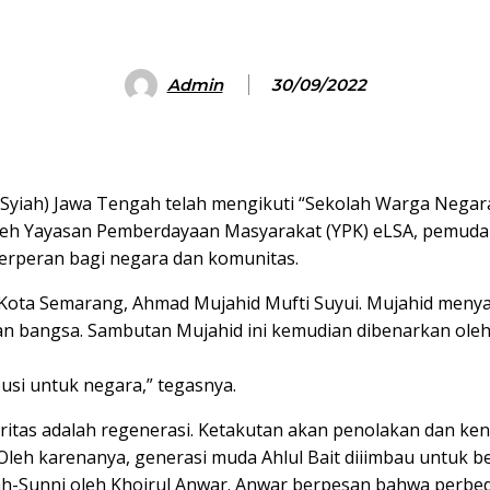
Admin
30/09/2022
Syiah) Jawa Tengah telah mengikuti “Sekolah Warga Negara
oleh Yayasan Pemberdayaan Masyarakat (YPK) eLSA, pemuda 
erperan bagi negara dan komunitas.
Bait Kota Semarang, Ahmad Mujahid Mufti Suyui. Mujahid m
 bangsa. Sambutan Mujahid ini kemudian dibenarkan oleh 
usi untuk negara,” tegasnya.
tas adalah regenerasi. Ketakutan akan penolakan dan ke
leh karenanya, generasi muda Ahlul Bait diiimbau untuk b
 Syiah-Sunni oleh Khoirul Anwar. Anwar berpesan bahwa perb