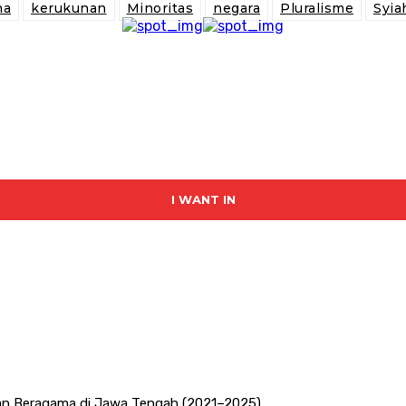
ma
kerukunan
Minoritas
negara
Pluralisme
Syia
I WANT IN
san Beragama di Jawa Tengah (2021–2025)