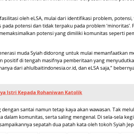
silitasi oleh eLSA, mulai dari identifikasi problem, potensi
da potensi dan tidak terpaku pada problem ‘minoritas’. P
memaksimalkan potensi yang dimiliki komunitas seperti pema
. Generasi muda Syiah didorong untuk mulai memanfaatkan 
 positif di tengah masifnya pemberitaan yang menyudutkan
hanya dari ahlulbaitindonesia.or.id, dan eLSA saja,” bebern
a Istri Kepada Rohaniwan Katolik
ng dengan santai namun tetap kaya akan wawasan. Tak melu
 dalam komunitas, serta saling mengenal. Di sela-sela keg
isampaikannya sepatah dua patah kata oleh tokoh Syiah Jep