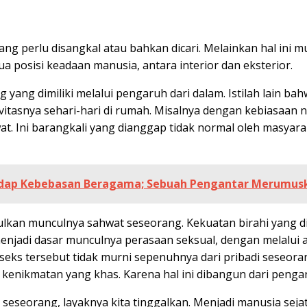
ang perlu disangkal atau bahkan dicari. Melainkan hal ini 
dua posisi keadaan manusia, antara interior dan eksterior.
ang yang dimiliki melalui pengaruh dari dalam. Istilah lain 
vitasnya sehari-hari di rumah. Misalnya dengan kebiasaan 
. Ini barangkali yang dianggap tidak normal oleh masyaraka
erhadap Kebebasan Beragama; Sebuah Pengantar Merumu
lkan munculnya sahwat seseorang. Kekuatan birahi yang dip
 menjadi dasar munculnya perasaan seksual, dengan melalui a
an seks tersebut tidak murni sepenuhnya dari pribadi sese
 kenikmatan yang khas. Karena hal ini dibangun dari pengaru
seseorang, layaknya kita tinggalkan. Menjadi manusia sej