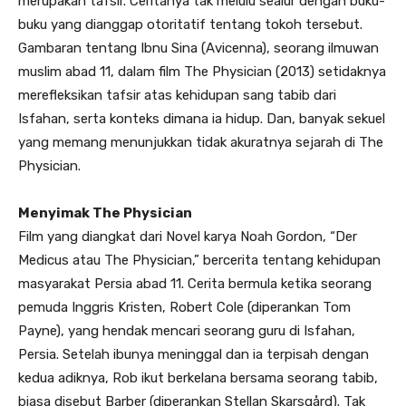
merupakan tafsir. Ceritanya tak melulu sealur dengan buku-
buku yang dianggap otoritatif tentang tokoh tersebut.
Gambaran tentang Ibnu Sina (Avicenna), seorang ilmuwan
muslim abad 11, dalam film The Physician (2013) setidaknya
merefleksikan tafsir atas kehidupan sang tabib dari
Isfahan, serta konteks dimana ia hidup. Dan, banyak sekuel
yang memang menunjukkan tidak akuratnya sejarah di The
Physician.
Menyimak The Physician
Film yang diangkat dari Novel karya Noah Gordon, “Der
Medicus atau The Physician,” bercerita tentang kehidupan
masyarakat Persia abad 11. Cerita bermula ketika seorang
pemuda Inggris Kristen, Robert Cole (diperankan Tom
Payne), yang hendak mencari seorang guru di Isfahan,
Persia. Setelah ibunya meninggal dan ia terpisah dengan
kedua adiknya, Rob ikut berkelana bersama seorang tabib,
biasa disebut Barber (diperankan Stellan Skarsgård). Tak