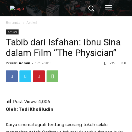
Beranda
Artikel
Artikel
Tabib dari Isfahan: Ibnu Sina
dalam Film “The Physician”
Penulis
Admin
-
17/07/2018
3735
0
Post Views:
4,006
Oleh: Tedi Kholiludin
Karya sinematografi tentang seorang tokoh selalu