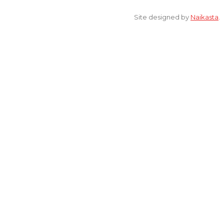
© 2022 All Rights Reserved. elsaonline.com by YPK ELSA.
Site designed by
Naikasta
.