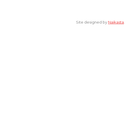
© 2022 All Rights Reserved. elsaonline.com by YPK ELSA.
Site designed by
Naikasta
.