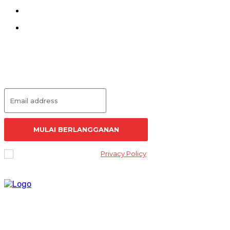
Pedoman Siber
Redaksi
Langganan Artikel
MULAI BERLANGGANAN
I've read and accept the
Privacy Policy
.