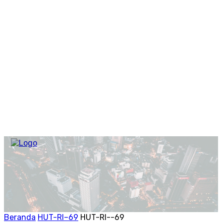
Beranda
HUT-RI–69
HUT-RI--69