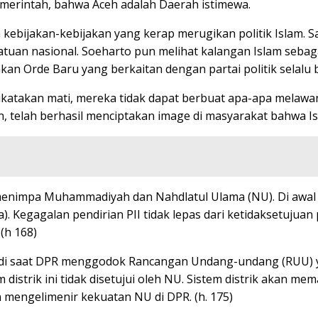
emerintah, bahwa Aceh adalah Daerah istimewa.
ebijakan-kebijakan yang kerap merugikan politik Islam. S
atuan nasional. Soeharto pun melihat kalangan Islam seb
kan Orde Baru yang berkaitan dengan partai politik selalu 
ikatakan mati, mereka tidak dapat berbuat apa-apa melawan
n, telah berhasil menciptakan image di masyarakat bahwa Is
ng menimpa Muhammadiyah dan Nahdlatul Ulama (NU). Di aw
). Kegagalan pendirian PII tidak lepas dari ketidaksetujuan
(h 168)
967 di saat DPR menggodok Rancangan Undang-undang (RUU)
 distrik ini tidak disetujui oleh NU. Sistem distrik akan 
n mengelimenir kekuatan NU di DPR. (h. 175)