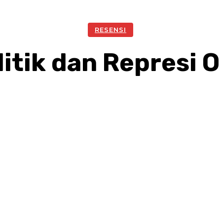
RESENSI
litik dan Represi 
Facebook
Twitter
Pinterest
W