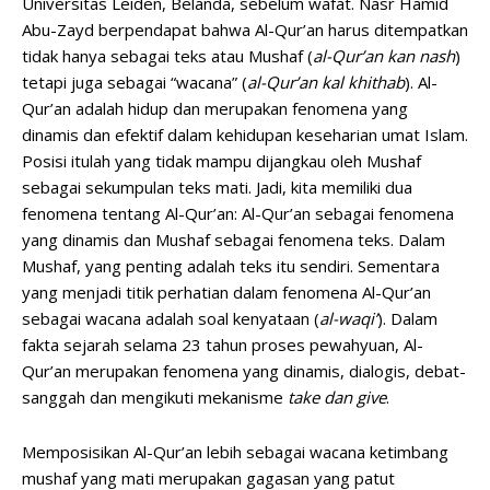
Universitas Leiden, Belanda, sebelum wafat. Nasr Hamid
Abu-Zayd berpendapat bahwa Al-Qur’an harus ditempatkan
tidak hanya sebagai teks atau Mushaf (
al-Qur’an kan nash
)
tetapi juga sebagai “wacana” (
al-Qur’an kal khithab
). Al-
Qur’an adalah hidup dan merupakan fenomena yang
dinamis dan efektif dalam kehidupan keseharian umat Islam.
Posisi itulah yang tidak mampu dijangkau oleh Mushaf
sebagai sekumpulan teks mati. Jadi, kita memiliki dua
fenomena tentang Al-Qur’an: Al-Qur’an sebagai fenomena
yang dinamis dan Mushaf sebagai fenomena teks. Dalam
Mushaf, yang penting adalah teks itu sendiri. Sementara
yang menjadi titik perhatian dalam fenomena Al-Qur’an
sebagai wacana adalah soal kenyataan (
al-waqi’
). Dalam
fakta sejarah selama 23 tahun proses pewahyuan, Al-
Qur’an merupakan fenomena yang dinamis, dialogis, debat-
sanggah dan mengikuti mekanisme
take dan give
.
Memposisikan Al-Qur’an lebih sebagai wacana ketimbang
mushaf yang mati merupakan gagasan yang patut