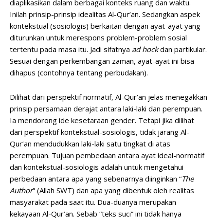
diaplikasikan dalam berbagai konteks ruang dan waktu.
Inilah prinsip-prinsip idealitas Al-Qur’an. Sedangkan aspek
kontekstual (sosiologis) berkaitan dengan ayat-ayat yang
diturunkan untuk merespons problem-problem sosial
tertentu pada masa itu. Jadi sifatnya
ad hock
dan partikular.
Sesuai dengan perkembangan zaman, ayat-ayat ini bisa
dihapus (contohnya tentang perbudakan).
Dilihat dari perspektif normatif, Al-Qur’an jelas menegakkan
prinsip persamaan derajat antara laki-laki dan perempuan.
Ia mendorong ide kesetaraan gender. Tetapi jika dilihat
dari perspektif kontekstual-sosiologis, tidak jarang Al-
Qur’an mendudukkan laki-laki satu tingkat di atas
perempuan. Tujuan pembedaan antara ayat ideal-normatif
dan kontekstual-sosiologis adalah untuk mengetahui
perbedaan antara apa yang sebenarnya diinginkan “
The
Author
” (Allah SWT) dan apa yang dibentuk oleh realitas
masyarakat pada saat itu. Dua-duanya merupakan
kekayaan Al-Qur’an. Sebab “teks suci” ini tidak hanya