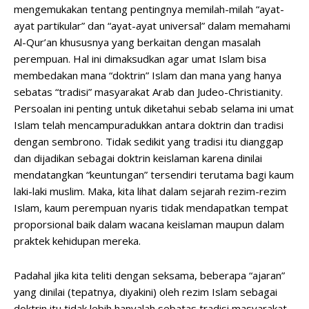
mengemukakan tentang pentingnya memilah-milah “ayat-
ayat partikular” dan “ayat-ayat universal” dalam memahami
Al-Qur’an khususnya yang berkaitan dengan masalah
perempuan. Hal ini dimaksudkan agar umat Islam bisa
membedakan mana “doktrin” Islam dan mana yang hanya
sebatas “tradisi” masyarakat Arab dan Judeo-Christianity.
Persoalan ini penting untuk diketahui sebab selama ini umat
Islam telah mencampuradukkan antara doktrin dan tradisi
dengan sembrono. Tidak sedikit yang tradisi itu dianggap
dan dijadikan sebagai doktrin keislaman karena dinilai
mendatangkan “keuntungan” tersendiri terutama bagi kaum
laki-laki muslim. Maka, kita lihat dalam sejarah rezim-rezim
Islam, kaum perempuan nyaris tidak mendapatkan tempat
proporsional baik dalam wacana keislaman maupun dalam
praktek kehidupan mereka.
Padahal jika kita teliti dengan seksama, beberapa “ajaran”
yang dinilai (tepatnya, diyakini) oleh rezim Islam sebagai
doktrin itu tidak lebih hanyalah sebatas tradisi masyarakat