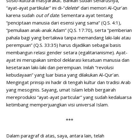
sosio-kultural masyarakat. Bahkan sudah seharusnya,
“ayat-ayat partikular” ini di-“
delete
” dari memori Al-Qur’an
karena sudah
out of date
. Sementara ayat tentang
“penciptaan manusia dari esensi yang sama” (Q.S. 4:1),
“pemuliaan anak-anak Adam” (Q.S. 17:70), serta “pemberian
pahala bagi yang bertakwa tanpa memandang laki-laki atau
perempuan” (Q.S. 33:35) harus dijadikan sebagai basis
membangun relasi gender setara (egalitarianisme). Ayat-
ayat ini merupakan simbol deklarasi kesatuan manusia dan
kesetaraan laki-laki dan perempuan. Inilah “revolusi
kebudayaan” yang luar biasa yang dilakukan Al-Qur’an.
Mengingat prinsip ini hadir di tengah kultur dan tradisi Arab
yang mesoginis. Sayang, umat Islam lebih bergairah
mereproduksi “ayat-ayat particular” yang sudah kedaluarsa
ketimbang memperjuangkan visi universal Islam.
***
Dalam paragraf di atas, saya, antara lain, telah