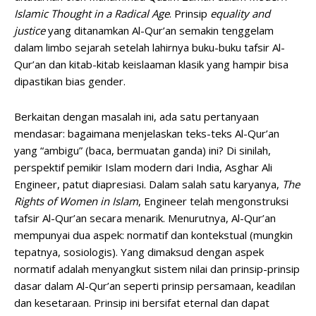
Islamic Thought in a Radical Age
. Prinsip
equality
and
justice
yang ditanamkan Al-Qur’an semakin tenggelam
dalam limbo sejarah setelah lahirnya buku-buku tafsir Al-
Qur’an dan kitab-kitab keislaaman klasik yang hampir bisa
dipastikan bias gender.
Berkaitan dengan masalah ini, ada satu pertanyaan
mendasar: bagaimana menjelaskan teks-teks Al-Qur’an
yang “ambigu” (baca, bermuatan ganda) ini? Di sinilah,
perspektif pemikir Islam modern dari India, Asghar Ali
Engineer, patut diapresiasi. Dalam salah satu karyanya,
The
Rights of Women in Islam
, Engineer telah mengonstruksi
tafsir Al-Qur’an secara menarik. Menurutnya, Al-Qur’an
mempunyai dua aspek: normatif dan kontekstual (mungkin
tepatnya, sosiologis). Yang dimaksud dengan aspek
normatif adalah menyangkut sistem nilai dan prinsip-prinsip
dasar dalam Al-Qur’an seperti prinsip persamaan, keadilan
dan kesetaraan. Prinsip ini bersifat eternal dan dapat