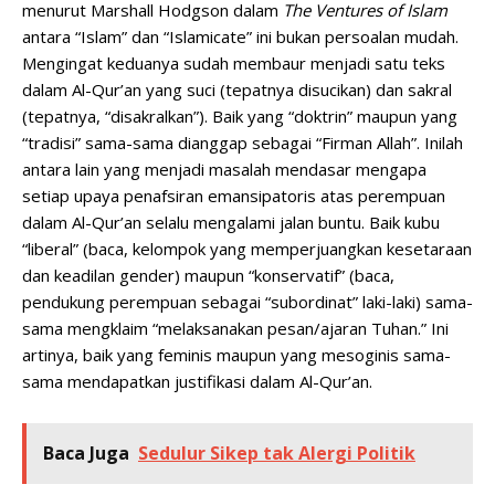
menurut Marshall Hodgson dalam
The Ventures of Islam
antara “Islam” dan “Islamicate” ini bukan persoalan mudah.
Mengingat keduanya sudah membaur menjadi satu teks
dalam Al-Qur’an yang suci (tepatnya disucikan) dan sakral
(tepatnya, “disakralkan”). Baik yang “doktrin” maupun yang
“tradisi” sama-sama dianggap sebagai “Firman Allah”. Inilah
antara lain yang menjadi masalah mendasar mengapa
setiap upaya penafsiran emansipatoris atas perempuan
dalam Al-Qur’an selalu mengalami jalan buntu. Baik kubu
“liberal” (baca, kelompok yang memperjuangkan kesetaraan
dan keadilan gender) maupun “konservatif” (baca,
pendukung perempuan sebagai “subordinat” laki-laki) sama-
sama mengklaim “melaksanakan pesan/ajaran Tuhan.” Ini
artinya, baik yang feminis maupun yang mesoginis sama-
sama mendapatkan justifikasi dalam Al-Qur’an.
Baca Juga
Sedulur Sikep tak Alergi Politik