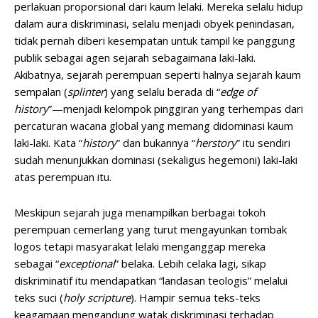
perlakuan proporsional dari kaum lelaki. Mereka selalu hidup
dalam aura diskriminasi, selalu menjadi obyek penindasan,
tidak pernah diberi kesempatan untuk tampil ke panggung
publik sebagai agen sejarah sebagaimana laki-laki.
Akibatnya, sejarah perempuan seperti halnya sejarah kaum
sempalan (
splinter
) yang selalu berada di “
edge
of
history
”—menjadi kelompok pinggiran yang terhempas dari
percaturan wacana global yang memang didominasi kaum
laki-laki. Kata “
history
” dan bukannya “
herstory
” itu sendiri
sudah menunjukkan dominasi (sekaligus hegemoni) laki-laki
atas perempuan itu.
Meskipun sejarah juga menampilkan berbagai tokoh
perempuan cemerlang yang turut mengayunkan tombak
logos tetapi masyarakat lelaki menganggap mereka
sebagai “
exceptional
” belaka. Lebih celaka lagi, sikap
diskriminatif itu mendapatkan “landasan teologis” melalui
teks suci (
holy scripture
). Hampir semua teks-teks
keagamaan mengandung watak diskriminasi terhadap