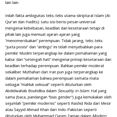
lain-lain.
Inilah fakta ambiguitas teks-teks utama skriptural Islam (Al-
Qur’an dan Hadits): satu sisi berisi pesan universal
mengenai kebebasan, keadilan dan kesetaraan tetapi di
pihak lain juga memuat ajaran-ajaran yang
“menomerduakan” perempuan. Tidak jarang, teks-teks
“juxta posisi” dan “ambigu” ini telah menyebabkan para
pemikir Muslim terperangkap ke dalam pemahaman yang
kabur dan “setengah hati” mengenai prinsip kesetaraan dan
keadilan terhadap perempuan. Bahkan pemikir moderat
sekaliber Muthahari dari Iran pun juga terperangkap ke
dalam pemahaman bahwa perempuan semata-mata
sebagai “mahluk seksual” seperti dituturkan oleh
Abdelwahab Bouhdiba dalam
Sexuality in Islam
. Hal yang
sama (baca, pandangan “bias gender”) juga kemukakan oleh
sejumlah “pemikir modernis” seperti Rashid Rida dari Mesir
atau Sayyid Ahmad Khan dari Indo-Pakistan seperti
dituturkan oleh Muhammad Qasim Zaman dalam
Modern