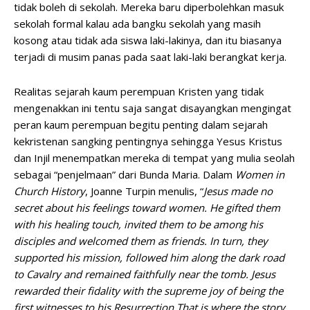
tidak boleh di sekolah. Mereka baru diperbolehkan masuk
sekolah formal kalau ada bangku sekolah yang masih
kosong atau tidak ada siswa laki-lakinya, dan itu biasanya
terjadi di musim panas pada saat laki-laki berangkat kerja.
Realitas sejarah kaum perempuan Kristen yang tidak
mengenakkan ini tentu saja sangat disayangkan mengingat
peran kaum perempuan begitu penting dalam sejarah
kekristenan sangking pentingnya sehingga Yesus Kristus
dan Injil menempatkan mereka di tempat yang mulia seolah
sebagai “penjelmaan” dari Bunda Maria. Dalam
Women in
Church History
, Joanne Turpin menulis, “
Jesus made no
secret about his feelings toward women. He gifted them
with his healing touch, invited them to be among his
disciples and welcomed them as friends. In turn, they
supported his mission, followed him along the dark road
to Cavalry and remained faithfully near the tomb. Jesus
rewarded their fidality with the supreme joy of being the
first witnesses to his Resurrection.That is where the story