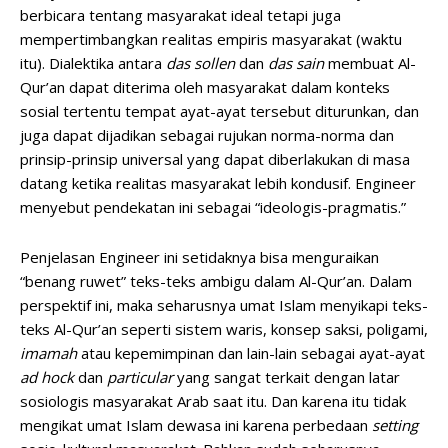
berbicara tentang masyarakat ideal tetapi juga
mempertimbangkan realitas empiris masyarakat (waktu
itu). Dialektika antara
das sollen
dan
das sain
membuat Al-
Qur’an dapat diterima oleh masyarakat dalam konteks
sosial tertentu tempat ayat-ayat tersebut diturunkan, dan
juga dapat dijadikan sebagai rujukan norma-norma dan
prinsip-prinsip universal yang dapat diberlakukan di masa
datang ketika realitas masyarakat lebih kondusif. Engineer
menyebut pendekatan ini sebagai “ideologis-pragmatis.”
Penjelasan Engineer ini setidaknya bisa menguraikan
“benang ruwet” teks-teks ambigu dalam Al-Qur’an. Dalam
perspektif ini, maka seharusnya umat Islam menyikapi teks-
teks Al-Qur’an seperti sistem waris, konsep saksi, poligami,
imamah
atau kepemimpinan dan lain-lain sebagai ayat-ayat
ad hock
dan
particular
yang sangat terkait dengan latar
sosiologis masyarakat Arab saat itu. Dan karena itu tidak
mengikat umat Islam dewasa ini karena perbedaan
setting