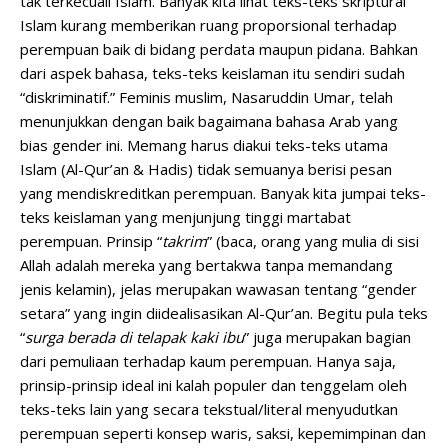
tak terkecuali Islam. Banyak kita lihat teks-teks skriptural
Islam kurang memberikan ruang proporsional terhadap
perempuan baik di bidang perdata maupun pidana. Bahkan
dari aspek bahasa, teks-teks keislaman itu sendiri sudah
“diskriminatif.” Feminis muslim, Nasaruddin Umar, telah
menunjukkan dengan baik bagaimana bahasa Arab yang
bias gender ini. Memang harus diakui teks-teks utama
Islam (Al-Qur’an & Hadis) tidak semuanya berisi pesan
yang mendiskreditkan perempuan. Banyak kita jumpai teks-
teks keislaman yang menjunjung tinggi martabat
perempuan. Prinsip “
takrim
” (baca, orang yang mulia di sisi
Allah adalah mereka yang bertakwa tanpa memandang
jenis kelamin), jelas merupakan wawasan tentang “gender
setara” yang ingin diidealisasikan Al-Qur’an. Begitu pula teks
“
surga berada di telapak kaki ibu
” juga merupakan bagian
dari pemuliaan terhadap kaum perempuan. Hanya saja,
prinsip-prinsip ideal ini kalah populer dan tenggelam oleh
teks-teks lain yang secara tekstual/literal menyudutkan
perempuan seperti konsep waris, saksi, kepemimpinan dan