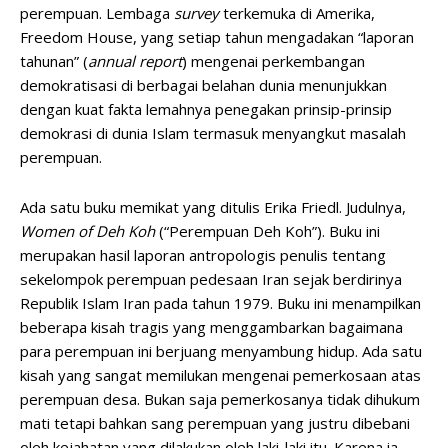
perempuan. Lembaga
survey
terkemuka di Amerika,
Freedom House, yang setiap tahun mengadakan “laporan
tahunan” (
annual report
) mengenai perkembangan
demokratisasi di berbagai belahan dunia menunjukkan
dengan kuat fakta lemahnya penegakan prinsip-prinsip
demokrasi di dunia Islam termasuk menyangkut masalah
perempuan.
Ada satu buku memikat yang ditulis Erika Friedl. Judulnya,
Women of Deh Koh
(“Perempuan Deh Koh”). Buku ini
merupakan hasil laporan antropologis penulis tentang
sekelompok perempuan pedesaan Iran sejak berdirinya
Republik Islam Iran pada tahun 1979. Buku ini menampilkan
beberapa kisah tragis yang menggambarkan bagaimana
para perempuan ini berjuang menyambung hidup. Ada satu
kisah yang sangat memilukan mengenai pemerkosaan atas
perempuan desa. Bukan saja pemerkosanya tidak dihukum
mati tetapi bahkan sang perempuan yang justru dibebani
oleh kejahatan yang dilakukan oleh laki-laki itu. Karena ia