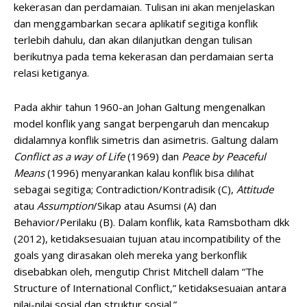
kekerasan dan perdamaian. Tulisan ini akan menjelaskan
dan menggambarkan secara aplikatif segitiga konflik
terlebih dahulu, dan akan dilanjutkan dengan tulisan
berikutnya pada tema kekerasan dan perdamaian serta
relasi ketiganya.
Pada akhir tahun 1960-an Johan Galtung mengenalkan
model konflik yang sangat berpengaruh dan mencakup
didalamnya konflik simetris dan asimetris. Galtung dalam
Conflict as a way of Life
(1969) dan
Peace by Peaceful
Means
(1996) menyarankan kalau konflik bisa dilihat
sebagai segitiga; Contradiction/Kontradisik (C),
Attitude
atau
Assumption
/Sikap atau Asumsi (A) dan
Behavior/Perilaku (B). Dalam konflik, kata Ramsbotham dkk
(2012), ketidaksesuaian tujuan atau incompatibility of the
goals yang dirasakan oleh mereka yang berkonflik
disebabkan oleh, mengutip Christ Mitchell dalam “The
Structure of International Conflict,” ketidaksesuaian antara
nilai-nilai sosial dan struktur sosial.”