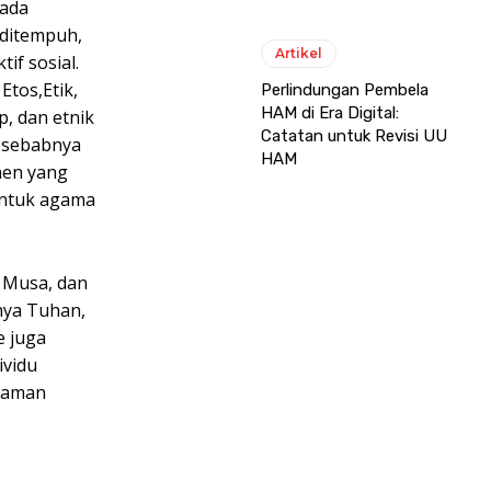
pada
 ditempuh,
Artikel
f sosial.
Etos,Etik,
Perlindungan Pembela
HAM di Era Digital:
, dan etnik
Catatan untuk Revisi UU
 sebabnya
HAM
nen yang
entuk agama
a Musa, dan
nya Tuhan,
e juga
ividu
ahaman