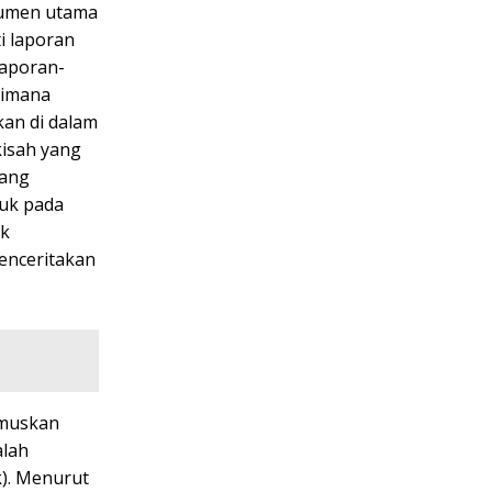
okumen utama
i laporan
laporan-
aimana
kan di dalam
kisah yang
rang
juk pada
ak
enceritakan
umuskan
alah
k). Menurut