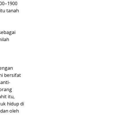
700–1900
itu tanah
sebagai
ilah
dengan
i bersifat
anti-
 orang
it itu,
uk hidup di
 dan oleh