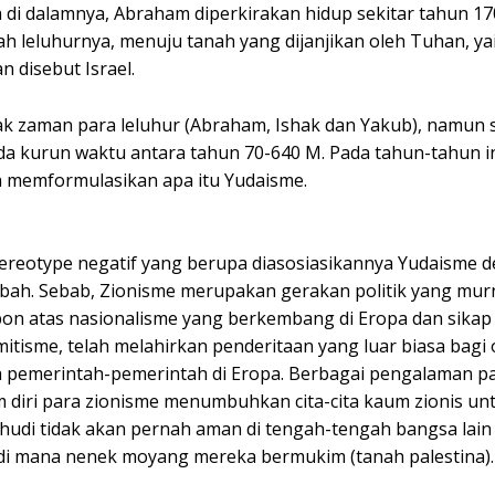
a di dalamnya, Abraham diperkirakan hidup sekitar tahun 1
h leluhurnya, menuju tanah yang dijanjikan oleh Tuhan, ya
 disebut Israel.
jak zaman para leluhur (Abraham, Ishak dan Yakub), namun 
 kurun waktu antara tahun 70-640 M. Pada tahun-tahun in
a memformulasikan apa itu Yudaisme.
tereotype negatif yang berupa diasosiasikannya Yudaisme 
abah. Sebab, Zionisme merupakan gerakan politik yang murn
pon atas nasionalisme yang berkembang di Eropa dan sikap 
mitisme, telah melahirkan penderitaan yang luar biasa bagi
h pemerintah-pemerintah di Eropa. Berbagai pengalaman pah
diri para zionisme menumbuhkan cita-cita kaum zionis unt
hudi tidak akan pernah aman di tengah-tengah bangsa lain
 di mana nenek moyang mereka bermukim (tanah palestina).