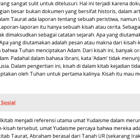
g sangat sulit untuk ditelusuri. Hal ini terjadi karena d
ian besar bukan dokumen yang bersifat historis, dalam art
dalam Taurat ada laporan tentang sebuah peristiwa, namun 
 Laporan-laporan itu hanya sebuah kisah atau cerita. Sebag
idak dimaksudkan sebagai catatan sejarah. Apa yang diutama
 Apa yang diutamakan adalah pesan atau makna dari kisah-
an bahwa Tuhan menciptakan Adam. Dari kisah ini, banyak o
. Padahal dalam bahasa Ibrani, kata ‘Adam’ tidak menun
. Dalam pengertian ini, kisah di dalam kitab kejadian tid
ptakan oleh Tuhan untuk pertama kalinya. Kisah itu mau m
Sosial
 Alkitab menjadi referensi utama umat Yudaisme dalam mer
ah-kisah tersebut, umat Yudaisme percaya bahwa mereka ad
itab Taurat, Abraham berasal dari Tanah UR (sekarang Ira