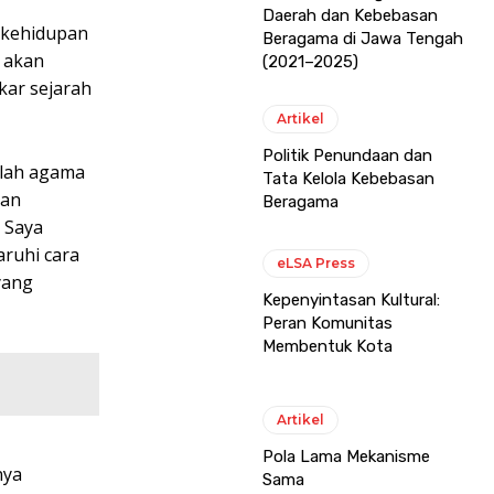
Daerah dan Kebebasan
i kehidupan
Beragama di Jawa Tengah
u akan
(2021–2025)
kar sejarah
Artikel
Politik Penundaan dan
nlah agama
Tata Kelola Kebebasan
kan
Beragama
. Saya
ruhi cara
eLSA Press
yang
Kepenyintasan Kultural:
Peran Komunitas
Membentuk Kota
Artikel
Pola Lama Mekanisme
nya
Sama