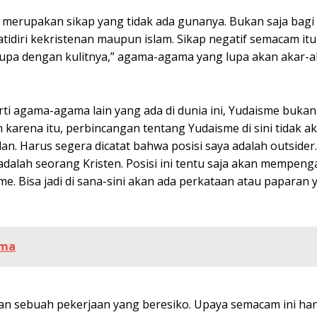
ja merupakan sikap yang tidak ada gunanya. Bukan saja bag
atidiri kekristenan maupun islam. Sikap negatif semacam it
 lupa dengan kulitnya,” agama-agama yang lupa akan akar-a
ti agama-agama lain yang ada di dunia ini, Yudaisme buka
h karena itu, perbincangan tentang Yudaisme di sini tidak a
an. Harus segera dicatat bahwa posisi saya adalah outsider
lah seorang Kristen. Posisi ini tentu saja akan mempenga
. Bisa jadi di sana-sini akan ada perkataan atau paparan 
ama
n sebuah pekerjaan yang beresiko. Upaya semacam ini ha