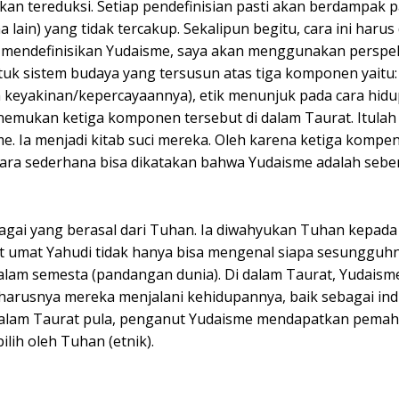
an tereduksi. Setiap pendefinisian pasti akan berdampak 
ain) yang tidak tercakup. Sekalipun begitu, cara ini harus
mendefinisikan Yudaisme, saya akan menggunakan perspekti
uk sistem budaya yang tersusun atas tiga komponen yaitu: 
 keyakinan/kepercayaannya), etik menunjuk pada cara hidup
mukan ketiga komponen tersebut di dalam Taurat. Itulah
e. Ia menjadi kitab suci mereka. Oleh karena ketiga kompe
ara sederhana bisa dikatakan bahwa Yudaisme adalah seb
ebagai yang berasal dari Tuhan. Ia diwahyukan Tuhan kepad
rat umat Yahudi tidak hanya bisa mengenal siapa sesungguh
lam semesta (pandangan dunia). Di dalam Taurat, Yudaism
arusnya mereka menjalani kehidupannya, baik sebagai ind
 dalam Taurat pula, penganut Yudaisme mendapatkan pem
ilih oleh Tuhan (etnik).