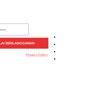
nan Artikel
Menu
Kirim Tulisan
LAI BERLANGGANAN
Kontak
Pedoman Siber
d and accept the
Privacy Policy
.
Redaksi