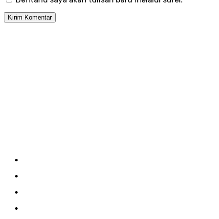
Menu
Kirim Tulisan
Kontak
Pedoman Siber
Redaksi