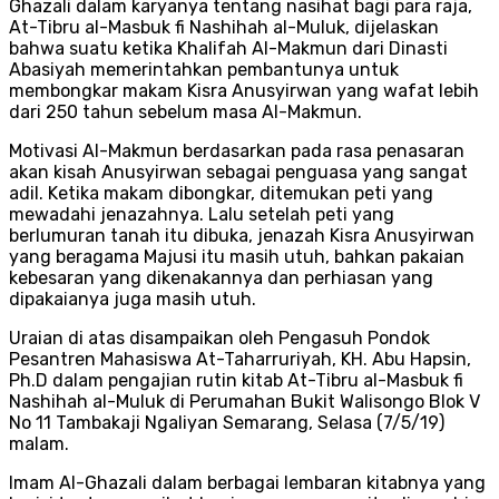
Ghazali dalam karyanya tentang nasihat bagi para raja,
At-Tibru al-Masbuk fi Nashihah al-Muluk, dijelaskan
bahwa suatu ketika Khalifah Al-Makmun dari Dinasti
Abasiyah memerintahkan pembantunya untuk
membongkar makam Kisra Anusyirwan yang wafat lebih
dari 250 tahun sebelum masa Al-Makmun.
Motivasi Al-Makmun berdasarkan pada rasa penasaran
akan kisah Anusyirwan sebagai penguasa yang sangat
adil. Ketika makam dibongkar, ditemukan peti yang
mewadahi jenazahnya. Lalu setelah peti yang
berlumuran tanah itu dibuka, jenazah Kisra Anusyirwan
yang beragama Majusi itu masih utuh, bahkan pakaian
kebesaran yang dikenakannya dan perhiasan yang
dipakaianya juga masih utuh.
Uraian di atas disampaikan oleh Pengasuh Pondok
Pesantren Mahasiswa At-Taharruriyah, KH. Abu Hapsin,
Ph.D dalam pengajian rutin kitab At-Tibru al-Masbuk fi
Nashihah al-Muluk di Perumahan Bukit Walisongo Blok V
No 11 Tambakaji Ngaliyan Semarang, Selasa (7/5/19)
malam.
Imam Al-Ghazali dalam berbagai lembaran kitabnya yang