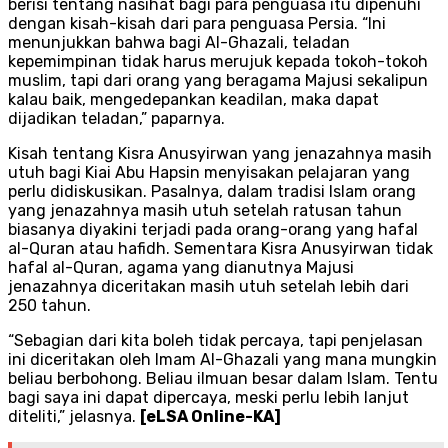
berisi tentang nasihat bagi para penguasa itu dipenuhi
dengan kisah-kisah dari para penguasa Persia. “Ini
menunjukkan bahwa bagi Al-Ghazali, teladan
kepemimpinan tidak harus merujuk kepada tokoh-tokoh
muslim, tapi dari orang yang beragama Majusi sekalipun
kalau baik, mengedepankan keadilan, maka dapat
dijadikan teladan,” paparnya.
Kisah tentang Kisra Anusyirwan yang jenazahnya masih
utuh bagi Kiai Abu Hapsin menyisakan pelajaran yang
perlu didiskusikan. Pasalnya, dalam tradisi Islam orang
yang jenazahnya masih utuh setelah ratusan tahun
biasanya diyakini terjadi pada orang-orang yang hafal
al-Quran atau hafidh. Sementara Kisra Anusyirwan tidak
hafal al-Quran, agama yang dianutnya Majusi
jenazahnya diceritakan masih utuh setelah lebih dari
250 tahun.
“Sebagian dari kita boleh tidak percaya, tapi penjelasan
ini diceritakan oleh Imam Al-Ghazali yang mana mungkin
beliau berbohong. Beliau ilmuan besar dalam Islam. Tentu
bagi saya ini dapat dipercaya, meski perlu lebih lanjut
diteliti,” jelasnya.
[eLSA Online-KA]