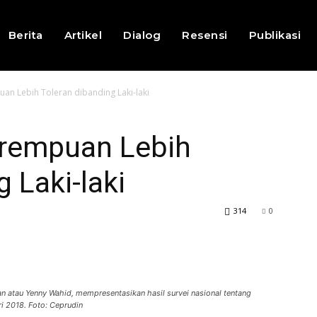
Berita
Artikel
Dialog
Resensi
Publikasi
an Lebih Toleran dibanding Laki-laki
erempuan Lebih
 Laki-laki
314
0
n atau Yenny Wahid, mempresentasikan hasil survei nasional tentang
i 2018. Foto: Ceprudin