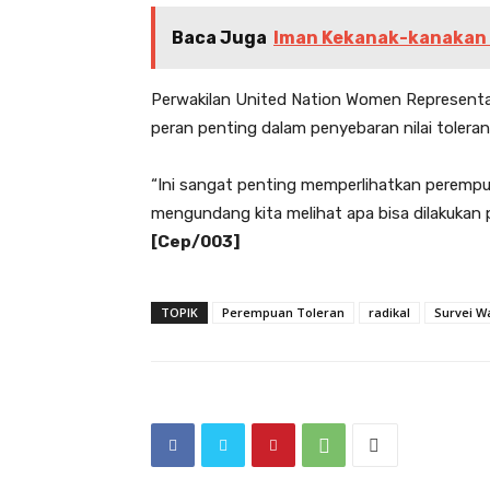
Baca Juga
Iman Kekanak-kanakan 
Perwakilan United Nation Women Representati
peran penting dalam penyebaran nilai tolera
“Ini sangat penting memperlihatkan perempu
mengundang kita melihat apa bisa dilakukan
[Cep/003]
TOPIK
Perempuan Toleran
radikal
Survei W