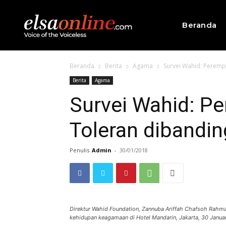
Beranda
Beranda
Berita
Agama
Survei Wahid: Perempu
Berita
Agama
Survei Wahid: P
Toleran dibanding
Penulis
Admin
-
30/01/2018
Direktur Wahid Foundation, Zannuba Ariffah Chafsoh Rahma
kehidupan keagamaan di Hotel Mandarin, Jakarta, 30 Januar