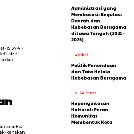
Administrasi yang
Membatasi: Regulasi
Daerah dan
Kebebasan Beragama
di Jawa Tengah (2021–
2025)
t-15.37.41-
left size-
Artikel
Politik Penundaan
dan Tata Kelola
Kebebasan Beragama
eLSA Press
an
Kepenyintasan
Kultural: Peran
Komunitas
Membentuk Kota
an anarkis
ak-kanakan.